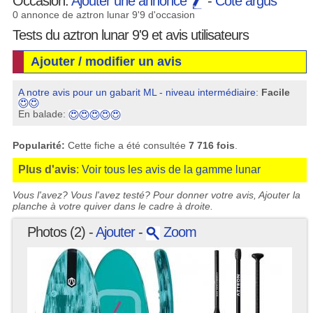
Occasion:
Ajouter une annonce
-
Cote argus
0 annonce de aztron lunar 9'9 d'occasion
Tests du aztron lunar 9'9 et avis utilisateurs
Ajouter / modifier un avis
A notre avis pour un gabarit ML - niveau intermédiaire
:
Facile
En balade:
Popularité:
Cette fiche a été consultée
7 716 fois
.
Plus d'avis
:
Voir tous les avis de la gamme lunar
Vous l'avez? Vous l'avez testé? Pour donner votre avis, Ajouter la
planche à votre quiver dans le cadre à droite.
Photos (2) -
Ajouter
-
Zoom