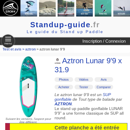
Standup-guide
.fr
Le guide du Stand up Paddle
Inscription / Connexion
menu
Test et avis >
aztron
> aztron lunar 9'9
Aztron Lunar 9'9 x
31.9
Photos
Vidéos
Avis
Acheter
Tester
Comparer
Le aztron lunar 9'9 est un
SUP
gonflable
de Tout type de balade par
AZTRON
.
Le stand up paddle gonflable LUNAR
9'9" a une forme classique de SUP all
round.
Suivant les versions, l'aspect peut
être différent.
Cette planche a été entrée