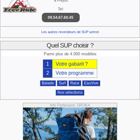
à Frejus
Tel:
09.54.67.60.45
Les autres revendeurs de SUP aztron
Quel SUP choisir ?
Parmi plus de 4.000 modèles
1
Votre gabarit ?
2
Votre programme
Balade
Surf
Race
EauVive
Nos sélections
Info Partenaire: SROKA