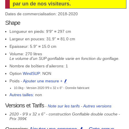
par un de nos visiteurs.
Dates de commercialisation: 2018-2020
Shape
Longueur en pieds: 9'9" ≡ 297 cm
Largeur en pouces: 31.9" ≡ 81.0 cm
Epaisseur: 5.9" ≡ 15.0 cm
Volume: 270 litres
Le volume d'un SUP gonflable varie en fonction du gonflage.
Nombre de boîtiers d'ailerons: 1
Option
WindSUP
: NON
Poids -
Ajouter une mesure +
10.0kg - Version 2020 9'9 x 32 x 6" - Donnée fabricant
Autres tailles:
non
Versions et Tarifs
-
Note sur les tarifs
-
Autres versions
2020 - 9'9 x 32 x 6" - construction Gonflable double couche -
Prix 399€