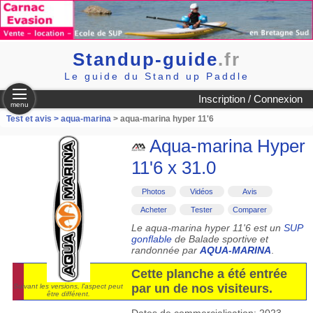
Standup-guide
.fr
Le guide du Stand up Paddle
Inscription / Connexion
menu
Test et avis >
aqua-marina
> aqua-marina hyper 11'6
Aqua-marina Hyper
11'6 x 31.0
Photos
Vidéos
Avis
Acheter
Tester
Comparer
Le aqua-marina hyper 11'6 est un
SUP
gonflable
de Balade sportive et
randonnée par
AQUA-MARINA
.
Cette planche a été entrée
par un de nos visiteurs.
Suivant les versions, l'aspect peut
être différent.