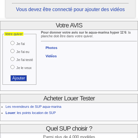
Vous devez être connecté pour ajouter des vidéos
Votre AVIS
Pour donner votre avis sur le aqua-marina hyper 11'6
: la
Votre quiver
planche doit être dans votre quiver.
Je l'ai
Photos
Je l'ai eu
Vidéos
Je l'ai testé
Je le veux
Acheter Louer Tester
Les revendeurs de SUP aqua-marina
Louer
: les points location de SUP
Quel SUP choisir ?
Parmi plus de 4.000 modèles