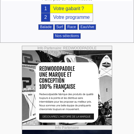
1
Votre gabarit ?
2
Votre programme
Balade
Surf
Race
EauVive
Nos sélections
Info Partenaire: REDWOODPADDLE
Info Partenaire