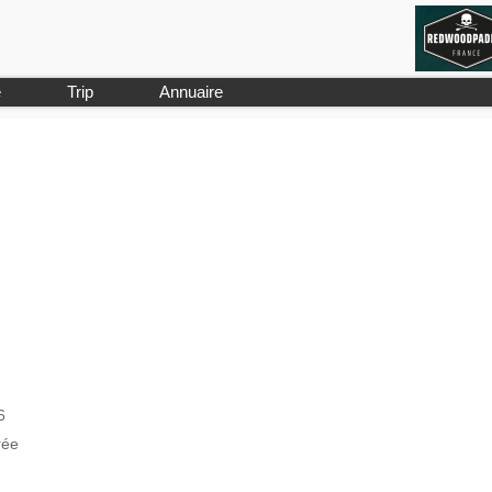
e
Trip
Annuaire
6
rée