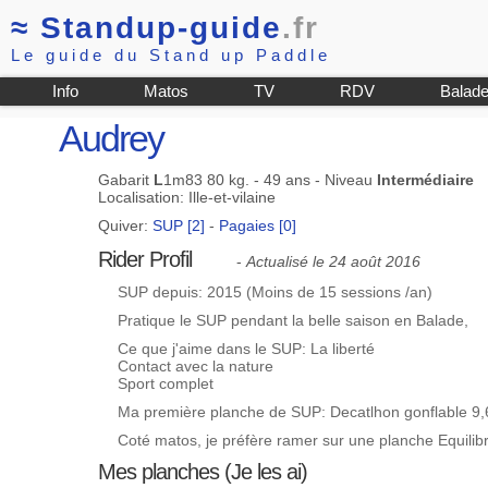
≈
Standup-guide
.fr
Le guide du Stand up Paddle
Info
Matos
TV
RDV
Balad
Audrey
Gabarit
L
1m83 80 kg. - 49 ans - Niveau
Intermédiaire
Localisation: Ille-et-vilaine
Quiver:
SUP [2]
-
Pagaies [0]
Rider Profil
-
Actualisé le 24 août 2016
SUP depuis: 2015 (Moins de 15 sessions /an)
Pratique le SUP pendant la belle saison en Balade,
Ce que j'aime dans le SUP: La liberté
Contact avec la nature
Sport complet
Ma première planche de SUP: Decatlhon gonflable 9,
Coté matos, je préfère ramer sur une planche Equilib
Mes planches (Je les ai)