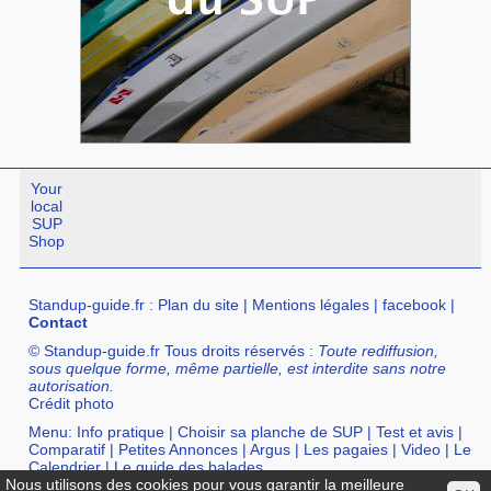
Your
local
SUP
Shop
Standup-guide.fr
:
Plan du site
|
Mentions légales
|
facebook
|
Contact
© Standup-guide.fr Tous droits réservés :
Toute rediffusion,
sous quelque forme, même partielle, est interdite sans notre
autorisation.
Crédit photo
Menu:
Info pratique
|
Choisir sa planche de SUP
|
Test et avis
|
Comparatif
|
Petites Annonces
|
Argus
|
Les pagaies
|
Video
|
Le
Calendrier
|
Le guide des balades
Nous utilisons des cookies pour vous garantir la meilleure