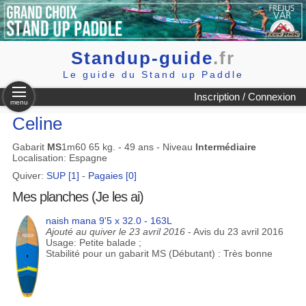
Standup-guide
.fr
Le guide du Stand up Paddle
Inscription / Connexion
menu
Celine
Gabarit
MS
1m60 65 kg. - 49 ans - Niveau
Intermédiaire
Localisation: Espagne
Quiver:
SUP [1]
-
Pagaies [0]
Mes planches (Je les ai)
naish mana 9'5 x 32.0 - 163L
Ajouté au quiver le 23 avril 2016
- Avis du 23 avril 2016
Usage: Petite balade ;
Stabilité pour un gabarit MS (Débutant) : Très bonne