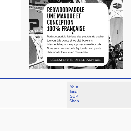
Your
local
SUP
Shop