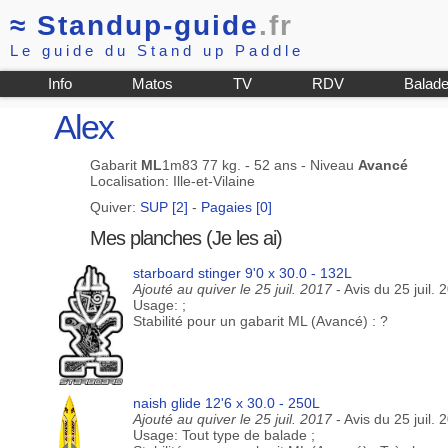
≈
Standup-guide
.fr
Le guide du Stand up Paddle
Info
Matos
TV
RDV
Balad
Alex
Gabarit
ML
1m83 77 kg. - 52 ans - Niveau
Avancé
Localisation: Ille-et-Vilaine
Quiver:
SUP [2]
-
Pagaies [0]
Mes planches (Je les ai)
starboard stinger 9'0 x 30.0 - 132L
Ajouté au quiver le 25 juil. 2017
- Avis du 25 juil. 
Usage: ;
Stabilité pour un gabarit ML (Avancé) : ?
naish glide 12'6 x 30.0 - 250L
Ajouté au quiver le 25 juil. 2017
- Avis du 25 juil. 
Usage: Tout type de balade ;