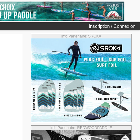
Inscription / Connexion
Info Partenaire: SROKA
Info Partenaire: REDWOODPADDLE