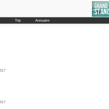
e
Trip
Annuaire
2017
2017