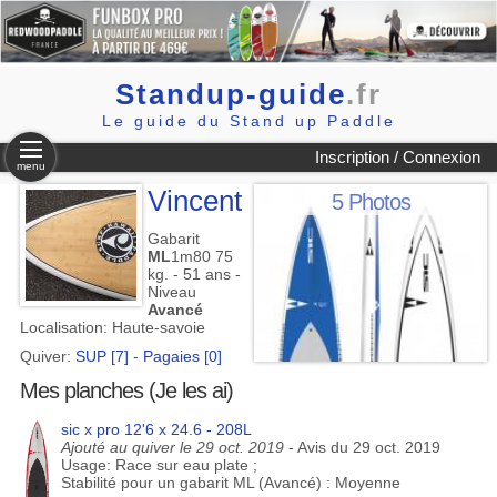
Standup-guide
.fr
Le guide du Stand up Paddle
Inscription / Connexion
menu
Vincent
5 Photos
Gabarit
ML
1m80 75
kg. - 51 ans -
Niveau
Avancé
Localisation: Haute-savoie
Quiver:
SUP [7]
-
Pagaies [0]
Mes planches (Je les ai)
sic x pro 12'6 x 24.6 - 208L
Ajouté au quiver le 29 oct. 2019
- Avis du 29 oct. 2019
Usage: Race sur eau plate ;
Stabilité pour un gabarit ML (Avancé) : Moyenne