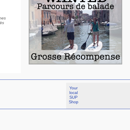
nnes
rès
Your
local
SUP
Shop