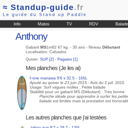
≈
Standup-guide
.fr
Le guide du Stand up Paddle
Info
Matos
TV
RDV
Balad
Anthony
Gabarit
MS
1m82 67 kg. - 30 ans - Niveau
Débutant
Localisation: Calvados
Quiver:
SUP [2]
-
Pagaies [1]
Mes planches (Je les ai)
f-one manawa 9'6 x 32.5 - 165L
Ajouté au quiver le 23 juin 2015
- Avis du 2 juil. 2015
Usage: Surf vagues molles ; Petite balade
Stabilité pour un gabarit MS (Débutant) : Très bonne
Planche idéale pour apprendre à surfer les petit
balade est limitée mais la prestation est honorabl
Les autres planches que j'ai testées
tabou sup 8'2 x 29.2 - 130L