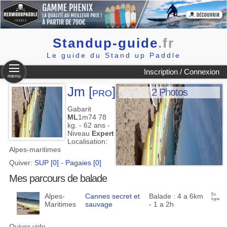
Standup-guide
.fr
Le guide du Stand up Paddle
Inscription / Connexion
menu
Jm
[pro]
2 Photos
Gabarit
ML
1m74 78
kg. - 62 ans -
Niveau
Expert
Localisation:
Alpes-maritimes
Quiver:
SUP [0]
-
Pagaies [0]
Mes parcours de balade
Alpes-
Cannes secret et
Balade : 4 a 6km
En
ligne
Maritimes
sauvage
- 1 a 2h
Quiver vide.