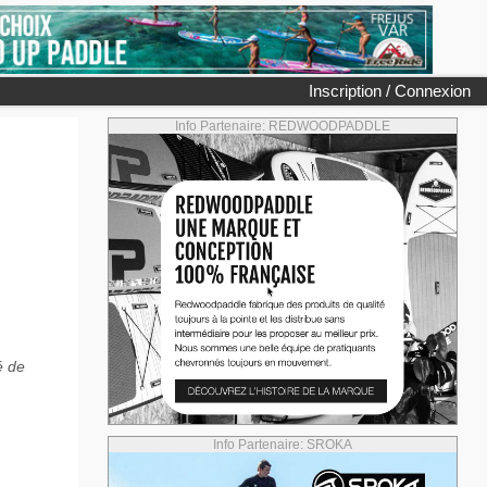
Inscription / Connexion
Info Partenaire: REDWOODPADDLE
é de
Info Partenaire: SROKA