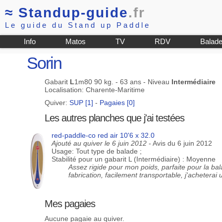
≈
Standup-guide
.fr
Le guide du Stand up Paddle
Info
Matos
TV
RDV
Balad
Sorin
Gabarit
L
1m80 90 kg. - 63 ans - Niveau
Intermédiaire
Localisation: Charente-Maritime
Quiver:
SUP [1]
-
Pagaies [0]
Les autres planches que j'ai testées
red-paddle-co red air 10'6 x 32.0
Ajouté au quiver le 6 juin 2012
- Avis du 6 juin 2012
Usage: Tout type de balade ;
Stabilité pour un gabarit L (Intermédiaire) : Moyenne
Assez rigide pour mon poids, parfaite pour la bala
fabrication, facilement transportable, j'acheterai 
Mes pagaies
Aucune pagaie au quiver.