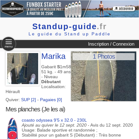
Standup-guide
.fr
Le guide du Stand up Paddle
Inscription / Connexion
menu
Marika
1 Photos
Gabarit
S
1m58
51 kg. - 49 ans
- Niveau
Débutant
Localisation:
Hérault
Quiver:
SUP [2]
-
Pagaies [0]
Mes planches (Je les ai)
coasto odyssea 9'5 x 32.0 - 230L
Ajouté au quiver le 12 sept. 2020
- Avis du 12 sept. 2020
Usage: Balade sportive et randonnée ;
Stabilité pour un gabarit S (Débutant) : Très bonne