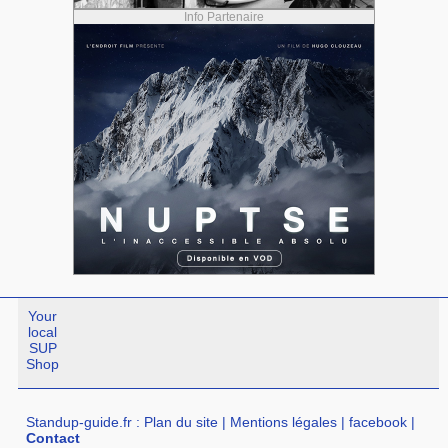
Info Partenaire
Your
local
SUP
Shop
Standup-guide.fr
:
Plan du site
|
Mentions légales
|
facebook
|
Contact