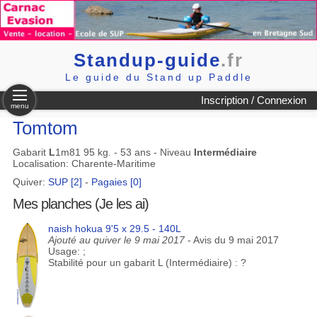
Standup-guide
.fr
Le guide du Stand up Paddle
Inscription / Connexion
menu
Tomtom
Gabarit
L
1m81 95 kg. - 53 ans - Niveau
Intermédiaire
Localisation: Charente-Maritime
Quiver:
SUP [2]
-
Pagaies [0]
Mes planches (Je les ai)
naish hokua 9'5 x 29.5 - 140L
Ajouté au quiver le 9 mai 2017
- Avis du 9 mai 2017
Usage: ;
Stabilité pour un gabarit L (Intermédiaire) : ?