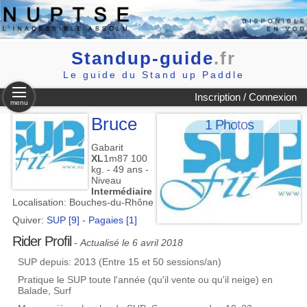
Standup-guide
.fr
Le guide du Stand up Paddle
Inscription / Connexion
menu
Bruce
1 Photos
Gabarit
XL
1m87 100
kg. - 49 ans -
Niveau
Intermédiaire
Localisation: Bouches-du-Rhône
Quiver:
SUP [9]
-
Pagaies [1]
Rider Profil
-
Actualisé le 6 avril 2018
SUP depuis: 2013 (Entre 15 et 50 sessions/an)
Pratique le SUP toute l'année (qu'il vente ou qu'il neige) en
Balade, Surf