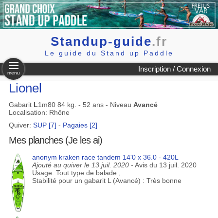
Standup-guide
.fr
Le guide du Stand up Paddle
Inscription / Connexion
menu
Lionel
Gabarit
L
1m80 84 kg. - 52 ans - Niveau
Avancé
Localisation: Rhône
Quiver:
SUP [7]
-
Pagaies [2]
Mes planches (Je les ai)
anonym kraken race tandem 14'0 x 36.0 - 420L
Ajouté au quiver le 13 juil. 2020
- Avis du 13 juil. 2020
Usage: Tout type de balade ;
Stabilité pour un gabarit L (Avancé) : Très bonne