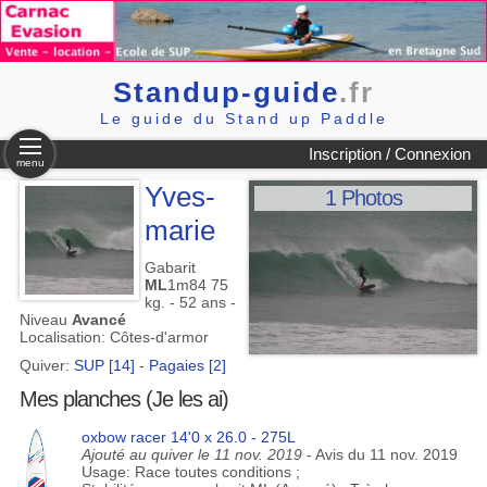
Standup-guide
.fr
Le guide du Stand up Paddle
Inscription / Connexion
menu
Yves-
1 Photos
marie
Gabarit
ML
1m84 75
kg. - 52 ans -
Niveau
Avancé
Localisation: Côtes-d'armor
Quiver:
SUP [14]
-
Pagaies [2]
Mes planches (Je les ai)
oxbow racer 14'0 x 26.0 - 275L
Ajouté au quiver le 11 nov. 2019
- Avis du 11 nov. 2019
Usage: Race toutes conditions ;