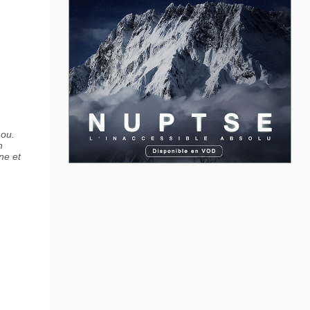
mou.
n
ne et