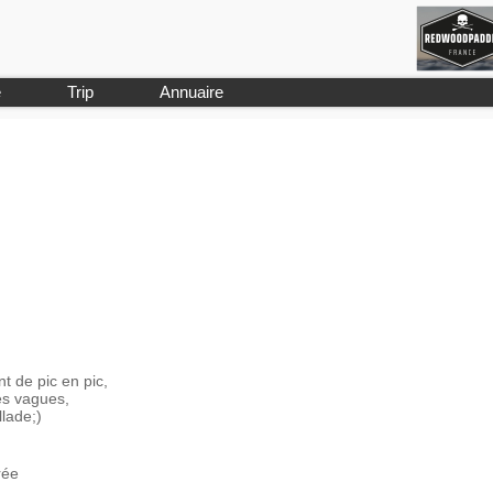
e
Trip
Annuaire
 de pic en pic,
les vagues,
lade;)
rée