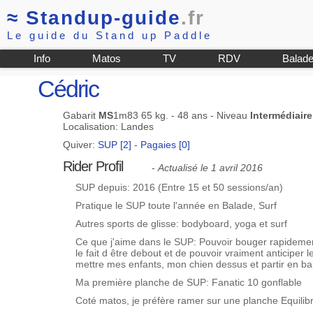
≈
Standup-guide
.fr
Le guide du Stand up Paddle
Info
Matos
TV
RDV
Balad
Cédric
Gabarit
MS
1m83 65 kg. - 48 ans - Niveau
Intermédiaire
Localisation: Landes
Quiver:
SUP [2]
-
Pagaies [0]
Rider Profil
-
Actualisé le 1 avril 2016
SUP depuis: 2016 (Entre 15 et 50 sessions/an)
Pratique le SUP toute l'année en Balade, Surf
Autres sports de glisse: bodyboard, yoga et surf
Ce que j'aime dans le SUP: Pouvoir bouger rapidement
le fait d être debout et de pouvoir vraiment anticiper 
mettre mes enfants, mon chien dessus et partir en bal
Ma première planche de SUP: Fanatic 10 gonflable
Coté matos, je préfère ramer sur une planche Equilib