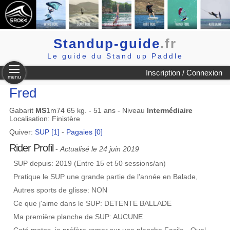
Standup-guide
.fr
Le guide du Stand up Paddle
Inscription / Connexion
menu
Fred
Gabarit
MS
1m74 65 kg. - 51 ans - Niveau
Intermédiaire
Localisation: Finistère
Quiver:
SUP [1]
-
Pagaies [0]
Rider Profil
-
Actualisé le 24 juin 2019
SUP depuis: 2019 (Entre 15 et 50 sessions/an)
Pratique le SUP une grande partie de l'année en Balade,
Autres sports de glisse: NON
Ce que j'aime dans le SUP: DETENTE BALLADE
Ma première planche de SUP: AUCUNE