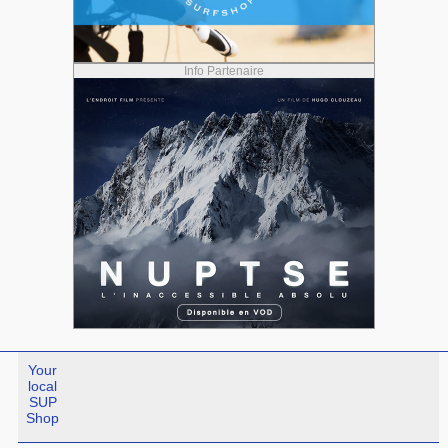
Info Partenaire
Your
local
SUP
Shop