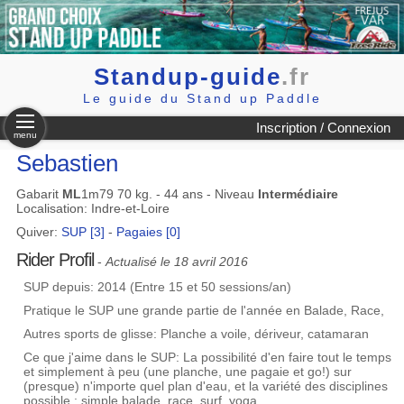
Standup-guide
.fr
Le guide du Stand up Paddle
Inscription / Connexion
menu
Sebastien
Gabarit
ML
1m79 70 kg. - 44 ans - Niveau
Intermédiaire
Localisation: Indre-et-Loire
Quiver:
SUP [3]
-
Pagaies [0]
Rider Profil
-
Actualisé le 18 avril 2016
SUP depuis: 2014 (Entre 15 et 50 sessions/an)
Pratique le SUP une grande partie de l'année en Balade, Race,
Autres sports de glisse: Planche a voile, dériveur, catamaran
Ce que j'aime dans le SUP: La possibilité d'en faire tout le temps
et simplement à peu (une planche, une pagaie et go!) sur
(presque) n'importe quel plan d'eau, et la variété des disciplines
possible : simple balade, race, surf, yoga.