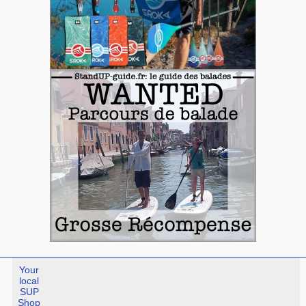
Your
local
SUP
Shop