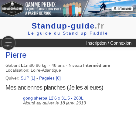
Standup-guide
.fr
Le guide du Stand up Paddle
Inscription / Connexion
menu
Pierre
Gabarit
L
1m80 86 kg. - 48 ans - Niveau
Intermédiaire
Localisation: Loire-Atlantique
Quiver:
SUP [1]
-
Pagaies [0]
Mes anciennes planches (Je les ai eues)
gong sherpa 12'6 x 31.5 - 260L
Ajouté au quiver le 18 janv. 2013