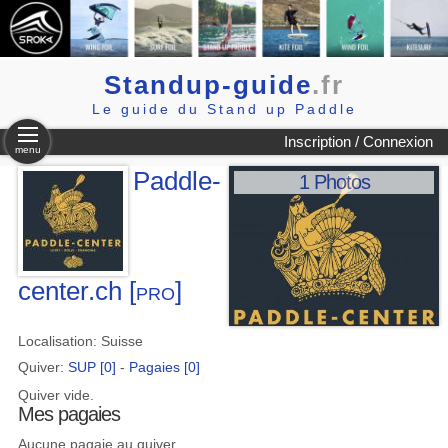
Standup-guide
.fr
Le guide du Stand up Paddle
Inscription / Connexion
menu
Paddle-
1 Photos
center.ch
[pro]
Localisation: Suisse
Quiver:
SUP [0]
-
Pagaies [0]
Quiver vide.
Mes pagaies
Aucune pagaie au quiver.