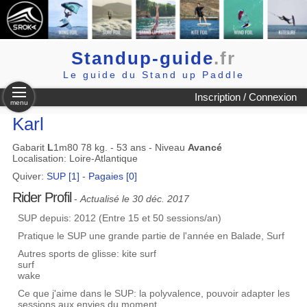
Standup-guide
.fr
Le guide du Stand up Paddle
Inscription / Connexion
menu
Karl
Gabarit
L
1m80 78 kg. - 53 ans - Niveau
Avancé
Localisation: Loire-Atlantique
Quiver:
SUP [1]
-
Pagaies [0]
Rider Profil
-
Actualisé le 30 déc. 2017
SUP depuis: 2012 (Entre 15 et 50 sessions/an)
Pratique le SUP une grande partie de l'année en Balade, Surf
Autres sports de glisse: kite surf
surf
wake
Ce que j'aime dans le SUP: la polyvalence, pouvoir adapter les
sessions aux envies du moment