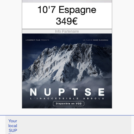
Info Partenaire
Your
local
SUP