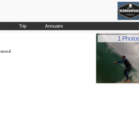
e
Trip
Annuaire
1 Photo
vancé