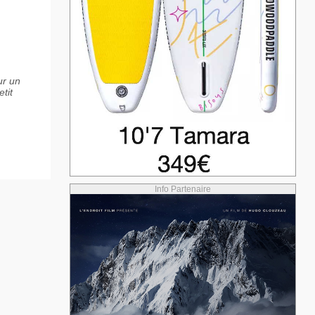
ur un
tit
Info Partenaire