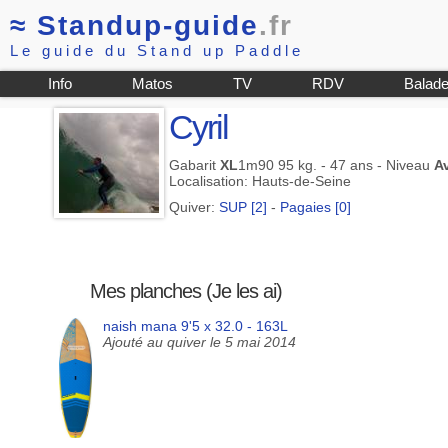
≈
Standup-guide
.fr
Le guide du Stand up Paddle
Info
Matos
TV
RDV
Balad
Cyril
Gabarit
XL
1m90 95 kg. - 47 ans - Niveau
A
Localisation: Hauts-de-Seine
Quiver:
SUP [2]
-
Pagaies [0]
Mes planches (Je les ai)
naish mana 9'5 x 32.0 - 163L
Ajouté au quiver le 5 mai 2014