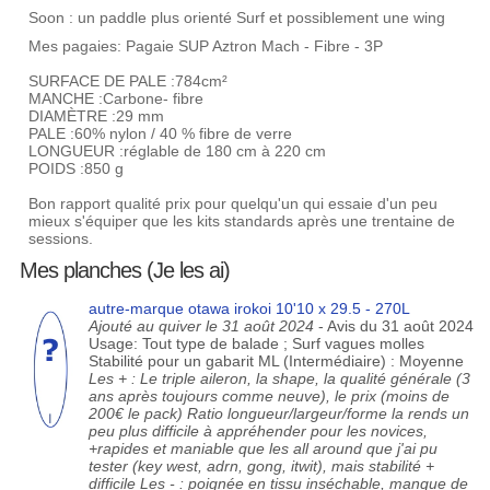
Soon : un paddle plus orienté Surf et possiblement une wing
Mes pagaies: Pagaie SUP Aztron Mach - Fibre - 3P
SURFACE DE PALE :784cm²
MANCHE :Carbone- fibre
DIAMÈTRE :29 mm
PALE :60% nylon / 40 % fibre de verre
LONGUEUR :réglable de 180 cm à 220 cm
POIDS :850 g
Bon rapport qualité prix pour quelqu'un qui essaie d'un peu
mieux s'équiper que les kits standards après une trentaine de
sessions.
Mes planches (Je les ai)
autre-marque otawa irokoi 10'10 x 29.5 - 270L
Ajouté au quiver le 31 août 2024
- Avis du 31 août 2024
Usage: Tout type de balade ; Surf vagues molles
Stabilité pour un gabarit ML (Intermédiaire) : Moyenne
Les + : Le triple aileron, la shape, la qualité générale (3
ans après toujours comme neuve), le prix (moins de
200€ le pack) Ratio longueur/largeur/forme la rends un
peu plus difficile à appréhender pour les novices,
+rapides et maniable que les all around que j'ai pu
tester (key west, adrn, gong, itwit), mais stabilité +
difficile Les - : poignée en tissu inséchable, manque de