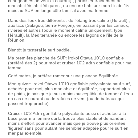
changeantes de vent et courant) ; parfois entrainement de
maniabilité/stabilité/figures ; ou encore habituer mon fils de 15
mois au SUP en longe côte familial avec ma femme.
Dans des lieux très différents : de l'étang très calme (Hérault) ,
aux lacs (Salagou, Serre-Ponçon), en passant par les canaux,
rivières et autres (pour le moment calme uniquement, type
Hérault), la Méditerranée ou encore les lagons de l'ile de la
Réunion.
Bientôt je testerai le surf paddle.
Ma première planche de SUP: Irokoi Otawa 10'10 gonflable
(préféré des 2) pour moi et cruiser 10'2 adrn gonflable pour ma
femme
Coté matos, je préfère ramer sur une planche Equilibrée
Mon quiver: Irokoi Otawa 10'10 gonflable polyvalente sauf surf,
achetée pour moi, plus maniable et équilibrée, supportant plus
de poids, je sais que je suis moins susceptible de tomber à l'eau
en cas de courant ou de rafales de vent (ou de bateaux qui
passent trop proche).
Cruiser 10'2 Adrn gonflable polyvalente aussi et achetée à la
base pour ma femme qui la trouve plus stable et demandant
moins d'effort pour avancer mais que je trouve plus orientée
'figures' sans pour autant me sembler adaptée pour le surf en
mer par exemple.