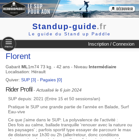
Standup-guide
.fr
Le guide du Stand up Paddle
Inscription / Connexion
menu
Florent
Gabarit
ML
1m74 73 kg. - 42 ans - Niveau
Intermédiaire
Localisation: Hérault
Quiver:
SUP [3]
-
Pagaies [0]
Rider Profil
-
Actualisé le 6 juin 2024
SUP depuis: 2021 (Entre 15 et 50 sessions/an)
Pratique le SUP une grande partie de l'année en Balade, Surf
Eau-vive
Ce que j'aime dans le SUP: La polyvalence de l'activité :
Des fois au calme, ballade tranquille 'renouer avec la nature ou
les paysages' ; parfois sportif type essayer de parcourir le max
de distance sur 1h30 ou 2h (aller/retour, donc conditions