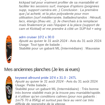
kickpad tail pour vraiment profiter de sa maniabilité et
faciliter les sessions surf, manque d'options (poignées
supp, support caméra etc..) Conclusion : La première
que j'ai acheté, et la plus polyvalente pour mon
utilisation (surf méditerranée, ballades/randos : Hérault,
lacs, étangs (thau etc...)) Je cherchais à la remplacer
mais finalement je vais l'équiper à la place (support de
cam et Kicktail) et me prendre à côté un SUP foil + wing
adrn cruiser 10'2 x 30.0
Ajouté au quiver le 31 août 2024
- Avis du 31 août 2024
Usage: Tout type de balade ;
Stabilité pour un gabarit ML (Intermédiaire) : Mauvaise
Mes anciennes planches (Je les ai eues)
keywest allround pride 10'4 x 31.0 - 247L
Ajouté au quiver le 31 août 2024
- Avis du 31 août 2024
Usage: Petite balade ;
Stabilité pour un gabarit ML (Intermédiaire) : Très bonne
très bonne stabilité mais je la trouve peu maniable/rapide.
à n'utiliser qu'en conditions calmes (pour nos gabarits :
1m75 70 à 85Kg) et surtout pas face au vent car très
difficile de reprendre de la vitesse.