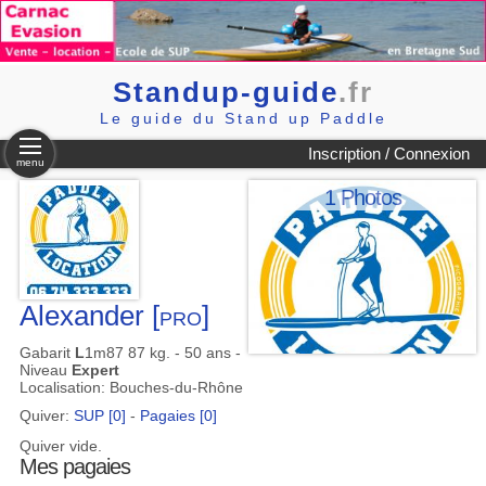
Standup-guide
.fr
Le guide du Stand up Paddle
Inscription / Connexion
menu
1 Photos
Alexander
[pro]
Gabarit
L
1m87 87 kg. - 50 ans -
Niveau
Expert
Localisation: Bouches-du-Rhône
Quiver:
SUP [0]
-
Pagaies [0]
Quiver vide.
Mes pagaies