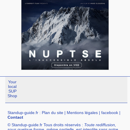
Your
local
SUP
Shop
Standup-guide.fr
:
Plan du site
|
Mentions légales
|
facebook
|
Contact
© Standup-guide.fr Tous droits réservés :
Toute rediffusion,
sous quelque forme, même partielle, est interdite sans notre