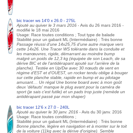
bic tracer ws 14'0 x 26.0 - 275L
Ajouté au quiver le 3 mars 2016
- Avis du 26 mars 2016 -
modifié le 18 mai 2016
Usage: Race toutes conditions ; Tout type de balade
Stabilité pour un gabarit ML (Intermédiaire) : Très bonne
Passage réussi d'une 14x25,75 d'une autre marque vers
cette 14x26. Une Tracer WS tolérante dans la conduite et
les manœuvres, rigide, démarrant au moindre bump
malgré un poids de 12,3 kg (équipée de son Leach, de sa
dérive BIC et de l'antidérapant ajouté sur l'arrière de la
planche). Testée en Up/Dw avec 30 nœuds de vent en
régime d'EST et d'OUEST, un rocker tendu oblige à bouger
sur cette planche stable, rapide en bump et au pilotage
amusant.... Un régal Une bonne board avec à mon goût
deux 'défauts' manque le plug avant pour la caméra de
sport (je sais c'est futile) et un pads trop juste (remède un
antidérapant passé par mon shaper)
bic tracer 12'6 x 27.0 - 240L
Ajouté au quiver le 30 janv. 2016
- Avis du 30 janv. 2016
Usage: Race toutes conditions ;
Stabilité pour un gabarit ML (Intermédiaire) : Très bonne
Bonne planche, légère en navigation et à monter sur le toit
de la voiture (11kg avec la dérive d'origine). Semble