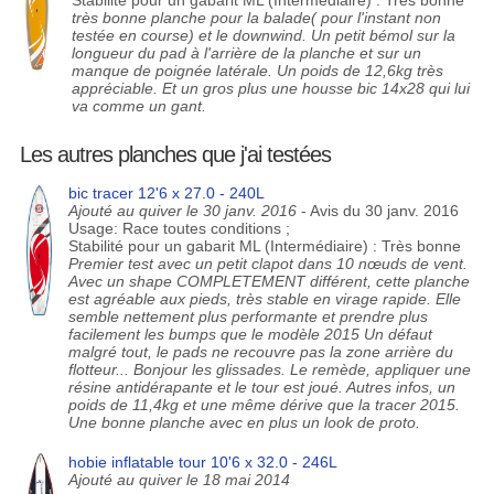
Stabilité pour un gabarit ML (Intermédiaire) : Très bonne
très bonne planche pour la balade( pour l'instant non
testée en course) et le downwind. Un petit bémol sur la
longueur du pad à l'arrière de la planche et sur un
manque de poignée latérale. Un poids de 12,6kg très
appréciable. Et un gros plus une housse bic 14x28 qui lui
va comme un gant.
Les autres planches que j'ai testées
bic tracer 12'6 x 27.0 - 240L
Ajouté au quiver le 30 janv. 2016
- Avis du 30 janv. 2016
Usage: Race toutes conditions ;
Stabilité pour un gabarit ML (Intermédiaire) : Très bonne
Premier test avec un petit clapot dans 10 nœuds de vent.
Avec un shape COMPLETEMENT différent, cette planche
est agréable aux pieds, très stable en virage rapide. Elle
semble nettement plus performante et prendre plus
facilement les bumps que le modèle 2015 Un défaut
malgré tout, le pads ne recouvre pas la zone arrière du
flotteur... Bonjour les glissades. Le remède, appliquer une
résine antidérapante et le tour est joué. Autres infos, un
poids de 11,4kg et une même dérive que la tracer 2015.
Une bonne planche avec en plus un look de proto.
hobie inflatable tour 10'6 x 32.0 - 246L
Ajouté au quiver le 18 mai 2014