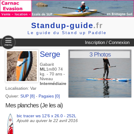
Standup-guide
.fr
Le guide du Stand up Paddle
Inscription / Connexion
menu
Serge
3 Photos
Gabarit
ML
1m80 74
kg. - 70 ans -
Niveau
Intermédiaire
Localisation: Var
Quiver:
SUP [8]
-
Pagaies [0]
Mes planches (Je les ai)
bic tracer ws 12'6 x 26.0 - 252L
Ajouté au quiver le 22 avril 2016