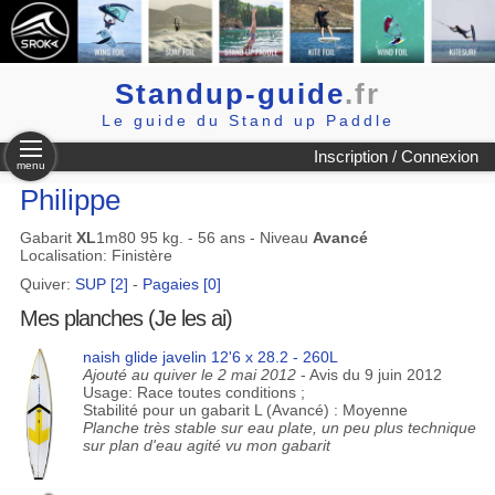
Standup-guide
.fr
Le guide du Stand up Paddle
Inscription / Connexion
menu
Philippe
Gabarit
XL
1m80 95 kg. - 56 ans - Niveau
Avancé
Localisation: Finistère
Quiver:
SUP [2]
-
Pagaies [0]
Mes planches (Je les ai)
naish glide javelin 12'6 x 28.2 - 260L
Ajouté au quiver le 2 mai 2012
- Avis du 9 juin 2012
Usage: Race toutes conditions ;
Stabilité pour un gabarit L (Avancé) : Moyenne
Planche très stable sur eau plate, un peu plus technique
sur plan d'eau agité vu mon gabarit