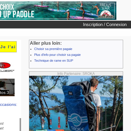
Inscription / Connexion
Aller plus loin:
Je l'ai
Choisir sa première pagaie
Plus d'info pour choisir sa pagaie
Technique de rame en SUP
Info Partenaire: SROKA
tos:3
ccasions:
nt
et