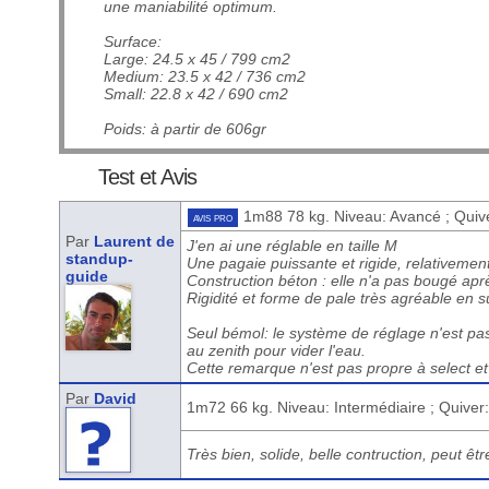
une maniabilité optimum.
Surface:
Large: 24.5 x 45 / 799 cm2
Medium: 23.5 x 42 / 736 cm2
Small: 22.8 x 42 / 690 cm2
Poids: à partir de 606gr
Test et Avis
1m88 78 kg. Niveau: Avancé ; Quiv
avis pro
Par
Laurent de
J'en ai une réglable en taille M
standup-
Une pagaie puissante et rigide, relativement
guide
Construction béton : elle n'a pas bougé après
Rigidité et forme de pale très agréable en su
Seul bémol: le système de réglage n'est pas
au zenith pour vider l'eau.
Cette remarque n'est pas propre à select et s
Par
David
1m72 66 kg. Niveau: Intermédiaire ; Quiver
Très bien, solide, belle contruction, peut êt