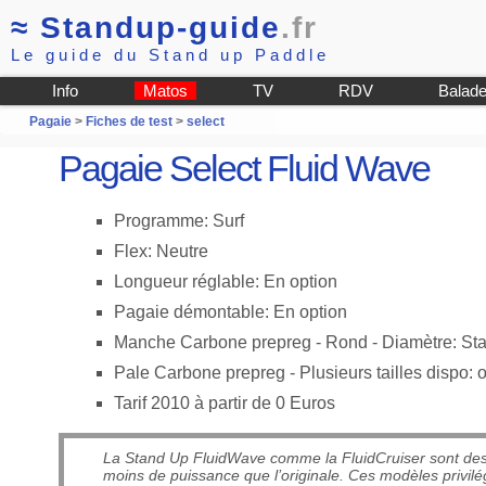
≈
Standup-guide
.fr
Le guide du Stand up Paddle
Info
Matos
TV
RDV
Balad
Pagaie
>
Fiches de test
>
select
Pagaie Select Fluid Wave
Programme: Surf
Flex: Neutre
Longueur réglable: En option
Pagaie démontable: En option
Manche Carbone prepreg - Rond - Diamètre: St
Pale Carbone prepreg - Plusieurs tailles dispo: 
Tarif 2010 à partir de 0 Euros
La Stand Up FluidWave comme la FluidCruiser sont des 
moins de puissance que l’originale. Ces modèles privilé