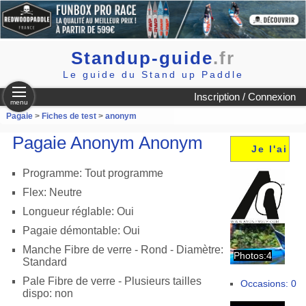
Standup-guide
.fr
Le guide du Stand up Paddle
Inscription / Connexion
menu
Pagaie
>
Fiches de test
>
anonym
Pagaie Anonym Anonym
Je l'ai
Programme: Tout programme
Flex: Neutre
Longueur réglable: Oui
Pagaie démontable: Oui
Manche Fibre de verre - Rond - Diamètre:
Photos:4
Standard
Pale Fibre de verre - Plusieurs tailles
Occasions: 0
dispo: non