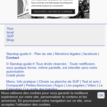
Your
local
SUP
Shop
Standup-guide.fr
:
Plan du site
|
Mentions légales
|
facebook
|
Contact
© Standup-guide.fr Tous droits réservés :
Toute rediffusion,
sous quelque forme, même partielle, est interdite sans notre
autorisation.
Crédit photo
Menu:
Info pratique
|
Choisir sa planche de SUP
|
Test et avis
|
Comparatif
|
Petites Annonces
|
Argus
|
Les pagaies
|
Video
|
Le
Calendrier
|
Le guide des balades
Nous utilisons des cookies pour vous garantir la meilleure
Annuaire :
SurfShop et Magasins pour acheter un SUP
|
Points
OK
expérience sur notre site, personnaliser le contenu et les
Location de SUP
|
Ecole de SUP
annonces. En poursuivant votre navigation sur ce site, vous
acceptez l'utilisation des cookies.