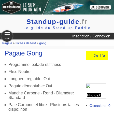
Standup-guide
.fr
Le guide du Stand up Paddle
Inscription / Connexion
menu
Pagaie
>
Fiches de test
>
gong
Pagaie Gong
Je l'ai
Programme: balade et fitness
Flex: Neutre
Longueur réglable: Oui
Pagaie démontable: Oui
Manche Carbone - Rond - Diamètre:
Photos:0
Standard
Pale Carbone et fibre - Plusieurs tailles
Occasions: 0
dispo: non