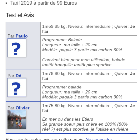
Tarif 2019 à partir de 99 Euros
Test et Avis
1m69 85 kg. Niveau: Intermédiaire ; Quiver:
Je
l'ai
Par
Paulo
Programme: Balade
Longueur: ma taille + 20 cm
Modèle: pagaie 3 partie mix carbon 30%
Convient bien pour mon utilisation, balade
tantôt tranquille tantôt plus sportive.
1m78 80 kg. Niveau: Intermédiaire ; Quiver:
Je
Par
Dd
l'ai
Programme: balade
Longueur: ma taille + 20 cm
Modèle: pagaie 3 partie mix carbon 30%
1m75 80 kg. Niveau: Intermédiaire ; Quiver:
Je
Par
Olivier
l'ai
En mer ou dans les Etiers
Sa grande soeur plus chère en 100% (80%
réel ?) est plus sportive, je l'utilise en rivière
Pour ajouter votre avis sur cette pagaie:
Se connecter