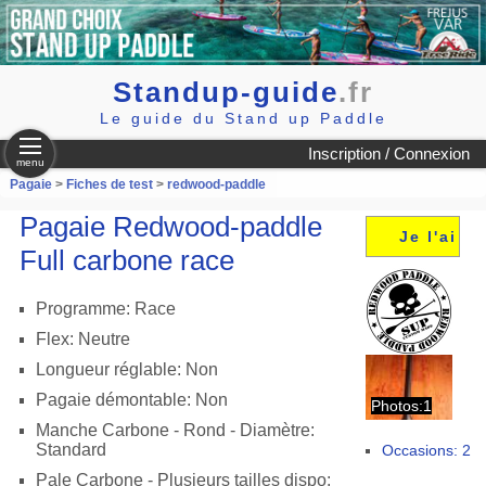
Standup-guide
.fr
Le guide du Stand up Paddle
Inscription / Connexion
menu
Pagaie
>
Fiches de test
>
redwood-paddle
Pagaie Redwood-paddle
Je l'ai
Full carbone race
Programme: Race
Flex: Neutre
Longueur réglable: Non
Pagaie démontable: Non
Photos:1
Manche Carbone - Rond - Diamètre:
Standard
Occasions: 2
Pale Carbone - Plusieurs tailles dispo: