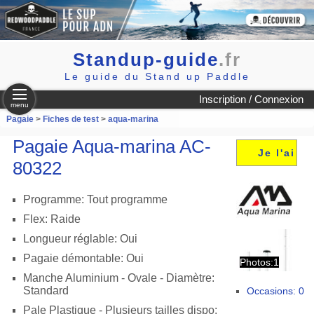
Standup-guide
.fr
Le guide du Stand up Paddle
Inscription / Connexion
menu
Pagaie
>
Fiches de test
>
aqua-marina
Pagaie Aqua-marina AC-
Je l'ai
80322
Programme: Tout programme
Flex: Raide
Longueur réglable: Oui
Pagaie démontable: Oui
Photos:1
Manche Aluminium - Ovale - Diamètre:
Standard
Occasions: 0
Pale Plastique - Plusieurs tailles dispo: