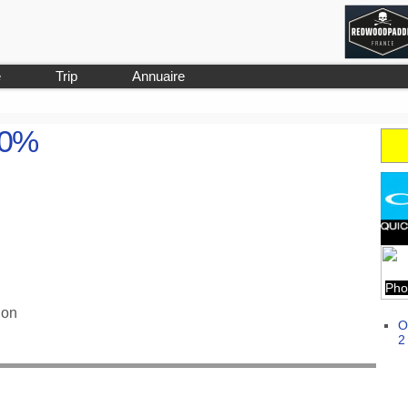
e
Trip
Annuaire
90%
Pho
non
O
2