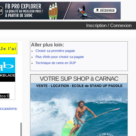
Inscription / Connexion
Aller plus loin:
Je l'ai
Choisir sa première pagaie
Plus d'info pour choisir sa pagaie
Technique de rame en SUP
VOTRE SUP SHOP à CARNAC
tos:0
ccasions: