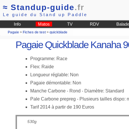
≈
Standup-guide
.fr
Le guide du Stand up Paddle
Info
Matos
TV
RDV
Balad
Pagaie
>
Fiches de test
>
quickblade
Pagaie Quickblade Kanaha 
Programme: Race
Flex: Raide
Longueur réglable: Non
Pagaie démontable: Non
Manche Carbone - Rond - Diamètre: Standard
Pale Carbone prepreg - Plusieurs tailles dispo: 
Tarif 2014 à partir de 190 Euros
530g