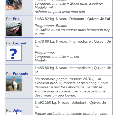
Longueur: ma taille + 20cm mais a pofiner
Modèle: ml
Acheter en pack avec mon sup
Par
Eric
1m86 82 kg. Niveau: Débutant ; Quiver:
Je l'ai
Programme: Balade
Je l'utilise aussi en course mais beaucoup trop
lourde
1m78 69 kg. Niveau: Intermédiaire ; Quiver:
Je
Par
Laurent
l'ai
Programme:
Longueur: ma taille + ... cm
Modèle:
1m85 80 kg. Niveau: Intermédiaire ; Quiver:
Je
l'ai
Par
François
Ma première pagaie (modèle 2010 !). Un
excellent produit, robuste et bien conçu, pour
démarrer à prix très abordable. Je l'utilise
encore pour la balade, bien que je la trouve
désormais un peu lourde.
1m92 150 kg. Niveau: Débutant ; Quiver:
Je
l'ai
Par
Julien
Pagaie agréable et puissante quand on vient