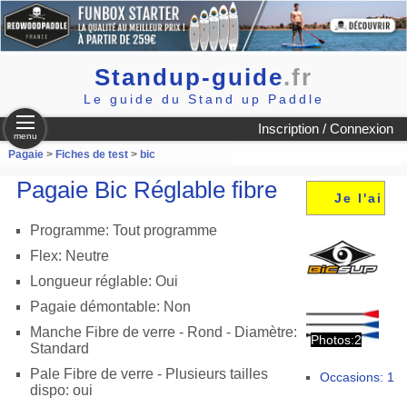
Standup-guide
.fr
Le guide du Stand up Paddle
Inscription / Connexion
menu
Pagaie
>
Fiches de test
>
bic
Pagaie Bic Réglable fibre
Je l'ai
Programme: Tout programme
Flex: Neutre
Longueur réglable: Oui
Pagaie démontable: Non
Manche Fibre de verre - Rond - Diamètre:
Photos:2
Standard
Pale Fibre de verre - Plusieurs tailles
Occasions: 1
dispo: oui