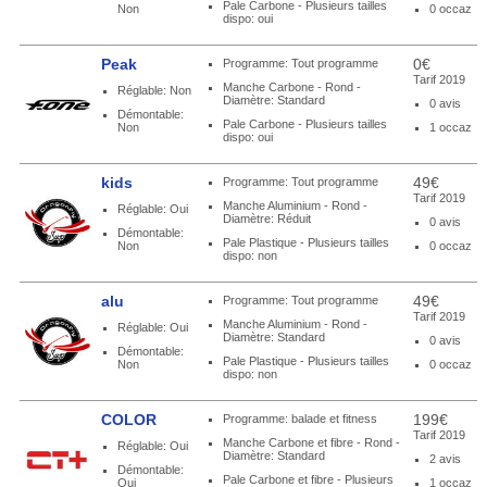
Pale Carbone - Plusieurs tailles
Non
0 occaz
dispo: oui
Peak
0€
Programme: Tout programme
Tarif 2019
Manche Carbone - Rond -
Réglable: Non
Diamètre: Standard
0 avis
Démontable:
Pale Carbone - Plusieurs tailles
Non
1 occaz
dispo: oui
kids
49€
Programme: Tout programme
Tarif 2019
Manche Aluminium - Rond -
Réglable: Oui
Diamètre: Réduit
0 avis
Démontable:
Pale Plastique - Plusieurs tailles
Non
0 occaz
dispo: non
alu
49€
Programme: Tout programme
Tarif 2019
Manche Aluminium - Rond -
Réglable: Oui
Diamètre: Standard
0 avis
Démontable:
Pale Plastique - Plusieurs tailles
Non
0 occaz
dispo: non
COLOR
199€
Programme: balade et fitness
Tarif 2019
Manche Carbone et fibre - Rond -
Réglable: Oui
Diamètre: Standard
2 avis
Démontable:
Pale Carbone et fibre - Plusieurs
Oui
1 occaz