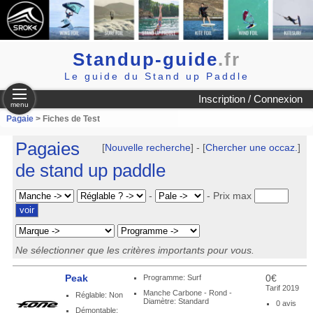
Standup-guide
.fr
Le guide du Stand up Paddle
Inscription / Connexion
menu
Pagaie
> Fiches de Test
Pagaies
[
Nouvelle recherche
] - [
Chercher une occaz.
]
de stand up paddle
-
-
Prix max
Ne sélectionner que les critères importants pour vous.
Peak
0€
Programme: Surf
Tarif 2019
Manche Carbone - Rond -
Réglable: Non
Diamètre: Standard
0 avis
Démontable: