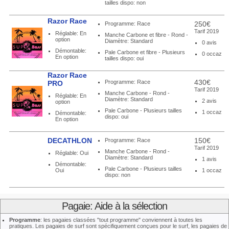
tailles dispo: non
Razor Race
250€
Programme: Race
Tarif 2019
Réglable: En
Manche Carbone et fibre - Rond -
option
Diamètre: Standard
0 avis
Démontable:
Pale Carbone et fibre - Plusieurs
0 occaz
En option
tailles dispo: oui
Razor Race
430€
Programme: Race
PRO
Tarif 2019
Manche Carbone - Rond -
Réglable: En
Diamètre: Standard
2 avis
option
Pale Carbone - Plusieurs tailles
1 occaz
Démontable:
dispo: oui
En option
DECATHLON
150€
Programme: Race
Tarif 2019
Manche Carbone - Rond -
Réglable: Oui
Diamètre: Standard
1 avis
Démontable:
Pale Carbone - Plusieurs tailles
Oui
1 occaz
dispo: non
Pagaie: Aide à la sélection
Programme
: les pagaies classées "tout programme" conviennent à toutes les
pratiques. Les pagaies de surf sont spécifiquement conçues pour le surf, les pagaies de