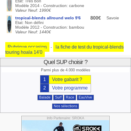
Etat: Très bon
Modèle 2014 - Construction: carbone
Valeur Neuf: 1990€
tropical-blends allround welo 9'6
800€
Savoie
Etat: Non défini
Modèle 2012 - Construction: bambou
Valeur Neuf: 1440€
Rubrique occasion
la fiche de test du tropical-blends
-
touring hoala 14'0
Quel SUP choisir ?
Parmi plus de 4.000 modèles
1
Votre gabarit ?
2
Votre programme
Balade
Surf
Race
EauVive
Nos sélections
Info Partenaire: SROKA