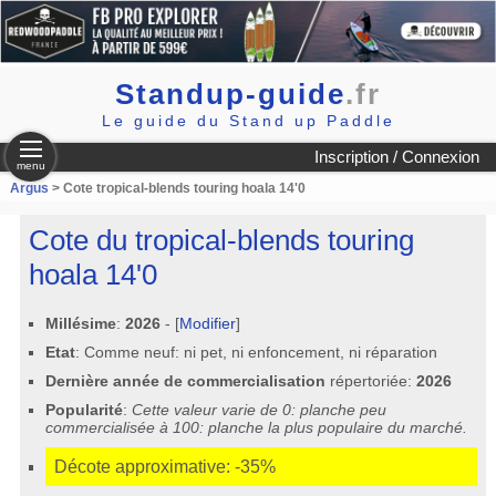
Standup-guide
.fr
Le guide du Stand up Paddle
Inscription / Connexion
menu
Argus
> Cote tropical-blends touring hoala 14'0
Cote du tropical-blends touring
hoala 14'0
Millésime
:
2026
- [
Modifier
]
Etat
: Comme neuf: ni pet, ni enfoncement, ni réparation
Dernière année de commercialisation
répertoriée:
2026
Popularité
:
Cette valeur varie de 0: planche peu
commercialisée à 100: planche la plus populaire du marché.
Décote approximative: -35%