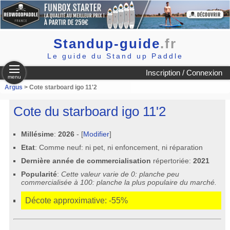
Standup-guide
.fr
Le guide du Stand up Paddle
Inscription / Connexion
menu
Argus
> Cote starboard igo 11'2
Cote du starboard igo 11'2
Millésime
:
2026
- [
Modifier
]
Etat
: Comme neuf: ni pet, ni enfoncement, ni réparation
Dernière année de commercialisation
répertoriée:
2021
Popularité
:
Cette valeur varie de 0: planche peu
commercialisée à 100: planche la plus populaire du marché.
Décote approximative: -55%