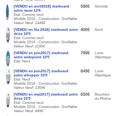
[VENDU en avril2018] starboard
590€
Gironde
astro racer 12'6
Etat: Comme neuf
Modèle 2016 - Construction: Gonflable
Valeur Neuf: 1449€
[VENDU en fév.2018] starboard astro
400€
Nord
drive 10'5
Etat: Comme neuf
Modèle 2014 - Construction: Gonflable
Valeur Neuf: 1190€
[VENDU en juin2017] starboard
799€
Loire-
astro widepoint 10'5
Atlantique
Etat: Neuf
[VENDU en juin2017] starboard
849€
Loire-
astro whopper 10'0
Atlantique
Etat: Neuf
Modèle 2016 - Construction: Gonflable
Valeur Neuf: 1359€
[VENDU en mai2017] starboard astro
650€
Bouches-
drive 10'5
du-Rhône
Etat: Comme neuf
Modèle 2015 - Construction: Gonflable
Valeur Neuf: 849€