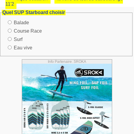
11'2
Quel SUP Starboard choisir
Balade
Course Race
Surf
Eau vive
Info Partenaire: SROKA