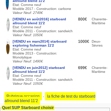
allround blend 11'2
Etat: Comme neuf
Modèle 2017 - Construction: carbone
Valeur Neuf: 2749€
[VENDU en août2016] starboard
800€
Charente-
allround blend 11'2
Maritime
Etat: Comme neuf
Modèle 2011 - Construction: sandwich
Valeur Neuf: 1050€
[VENDU en mars2014] starboard
1000€
Deux-
exploring fisherman 11'2
Sèvres
Etat: Comme neuf
Modèle 2013 - Construction:
Monolytique
Valeur Neuf: 1490€
[VENDU en juin2012] starboard
699€
Charente-
allround blend 11'2
Maritime
Etat: Comme neuf
Modèle 2011 - Construction: sandwich
Valeur Neuf: 1050€
Rubrique occasion
la fiche de test du starboard
-
allround blend 11'2
Quel SUP Starboard choisir