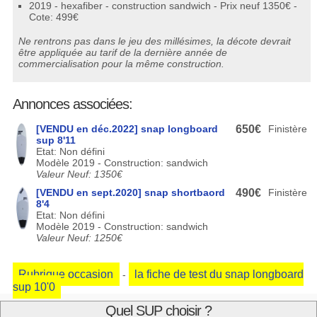
2019 - hexafiber - construction sandwich - Prix neuf 1350€ -
Cote: 499€
Ne rentrons pas dans le jeu des millésimes, la décote devrait
être appliquée au tarif de la dernière année de
commercialisation pour la même construction.
Annonces associées:
[VENDU en déc.2022] snap longboard
650€
Finistère
sup 8'11
Etat: Non défini
Modèle 2019 - Construction: sandwich
Valeur Neuf: 1350€
[VENDU en sept.2020] snap shortbaord
490€
Finistère
8'4
Etat: Non défini
Modèle 2019 - Construction: sandwich
Valeur Neuf: 1250€
Rubrique occasion
la fiche de test du snap longboard
-
sup 10'0
Quel SUP choisir ?