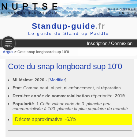
Standup-guide
.fr
Le guide du Stand up Paddle
Inscription / Connexion
menu
Argus
> Cote snap longboard sup 10'0
Cote du snap longboard sup 10'0
Millésime
:
2026
- [
Modifier
]
Etat
: Comme neuf: ni pet, ni enfoncement, ni réparation
Dernière année de commercialisation
répertoriée:
2019
Popularité
: 1
Cette valeur varie de 0: planche peu
commercialisée à 100: planche la plus populaire du marché.
Décote approximative: -63%