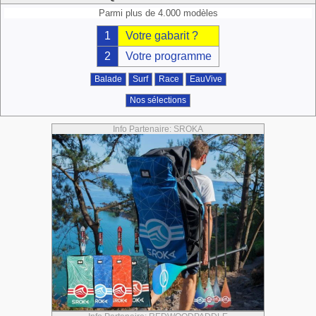
Parmi plus de 4.000 modèles
1
Votre gabarit ?
2
Votre programme
Balade
Surf
Race
EauVive
Nos sélections
Info Partenaire: SROKA