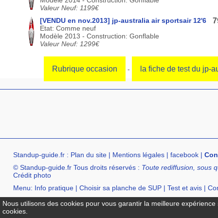
Valeur Neuf: 1199€
[VENDU en nov.2013] jp-australia air sportsair 12'6
7
Etat: Comme neuf
Modèle 2013 - Construction: Gonflable
Valeur Neuf: 1299€
Rubrique occasion
la fiche de test du jp-au
-
Standup-guide.fr
:
Plan du site
|
Mentions légales
|
facebook
|
Con
© Standup-guide.fr Tous droits réservés :
Toute rediffusion, sous q
Crédit photo
Menu:
Info pratique
|
Choisir sa planche de SUP
|
Test et avis
|
Com
Annuaire :
SurfShop et Magasins pour acheter un SUP
|
Points Lo
Nous utilisons des cookies pour vous garantir la meilleure expérience s
cookies.