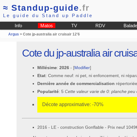
≈
Standup-guide
.fr
Le guide du Stand up Paddle
Info
Matos
TV
RDV
Balad
Argus
> Cote jp-australia air cruisair 12'6
Cote du jp-australia air cruisa
Millésime
:
2026
- [
Modifier
]
Etat
: Comme neuf: ni pet, ni enfoncement, ni répar
Dernière année de commercialisation
répertorié
Popularité
: 5
Cette valeur varie de 0: planche peu
Décote approximative: -70%
2016 - LE - construction Gonflable - Prix neuf 1049