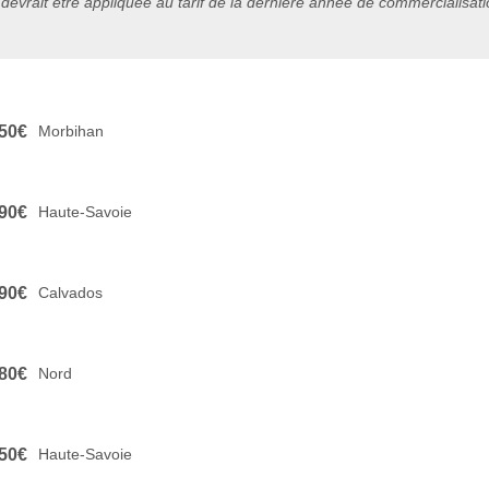
 devrait être appliquée au tarif de la dernière année de commercialisat
50€
Morbihan
90€
Haute-Savoie
90€
Calvados
80€
Nord
50€
Haute-Savoie