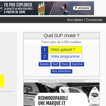
Inscription / Connexion
Quel SUP choisir ?
Parmi plus de 4.000 modèles
1
Votre gabarit ?
2
Votre programme
Balade
Surf
Race
EauVive
Nos sélections
Info Partenaire: REDWOODPADDLE