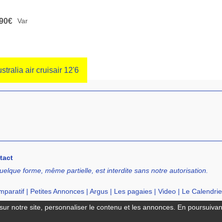
90€
Var
stralia air cruisair 12'6
tact
uelque forme, même partielle, est interdite sans notre autorisation.
paratif
|
Petites Annonces
|
Argus
|
Les pagaies
|
Video
|
Le Calendrie
cation de SUP
|
Ecole de SUP
ur notre site, personnaliser le contenu et les annonces. En poursuivant 