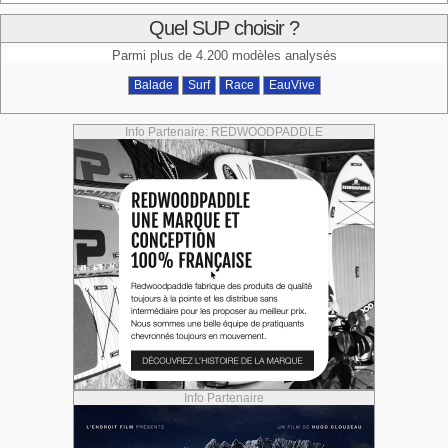
Quel SUP choisir ?
Parmi plus de 4.200 modèles analysés
Balade
Surf
Race
EauVive
Info Partenaire: REDWOODPADDLE
Info Partenaire