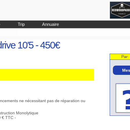
e
Trip
Annuaire
rive 10'5 - 450€
Par:
Mes
foncements ne nécessitant pas de réparation ou
nstruction Monolytique
0 € TTC -