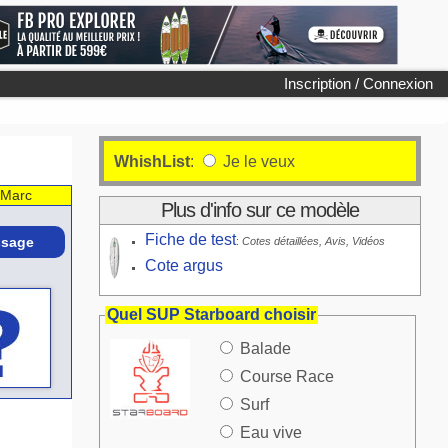
Inscription / Connexion
WhishList
:
Je le veux
 Marc
Plus d'info sur ce modèle
Fiche de test
sage
:
Cotes détaillées, Avis, Vidéos
Cote argus
Quel SUP Starboard choisir
Balade
Course Race
Surf
Eau vive