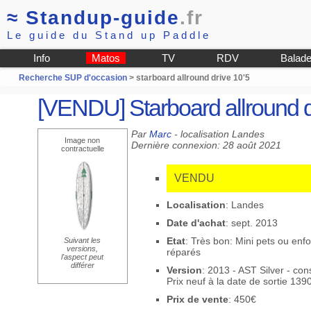
≈
Standup-guide
.fr
Le guide du Stand up Paddle
Info
Matos
TV
RDV
Balad
Recherche SUP d'occasion
> starboard allround drive 10'5
[VENDU] Starboard allround d
Par
Marc
- localisation Landes
Image non
Dernière connexion: 28 août 2021
contractuelle
VENDU
Localisation
: Landes
Date d'achat
: sept. 2013
Etat
: Très bon: Mini pets ou en
Suivant les
versions,
réparés
l'aspect peut
différer
Version
: 2013 - AST Silver - co
Prix neuf à la date de sortie 139
Prix de vente
: 450€