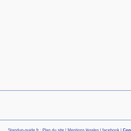
Standup-guide.fr
:
Plan du site
|
Mentions légales
|
facebook
|
Con