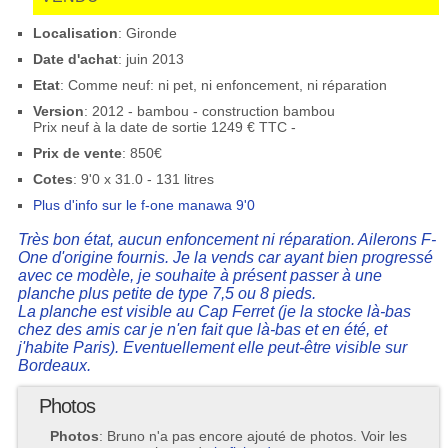
Localisation
: Gironde
Date d'achat
: juin 2013
Etat
: Comme neuf: ni pet, ni enfoncement, ni réparation
Version
: 2012 - bambou - construction bambou
Prix neuf à la date de sortie 1249 € TTC -
Prix de vente
: 850€
Cotes
: 9'0 x 31.0 - 131 litres
Plus d'info sur le f-one manawa 9'0
Très bon état, aucun enfoncement ni réparation. Ailerons F-
One d'origine fournis. Je la vends car ayant bien progressé
avec ce modèle, je souhaite à présent passer à une
planche plus petite de type 7,5 ou 8 pieds.
La planche est visible au Cap Ferret (je la stocke là-bas
chez des amis car je n'en fait que là-bas et en été, et
j'habite Paris). Eventuellement elle peut-être visible sur
Bordeaux.
Photos
Photos
: Bruno n'a pas encore ajouté de photos. Voir les