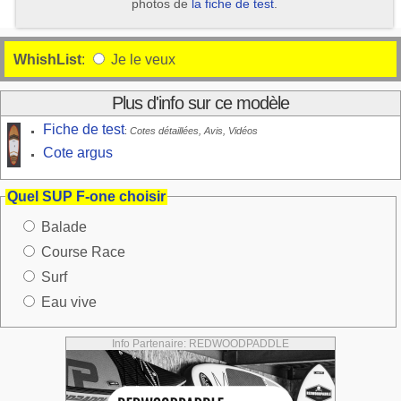
photos de
la fiche de test
.
WhishList
:
Je le veux
Plus d'info sur ce modèle
Fiche de test
:
Cotes détaillées, Avis, Vidéos
Cote argus
Quel SUP F-one choisir
Balade
Course Race
Surf
Eau vive
Info Partenaire: REDWOODPADDLE