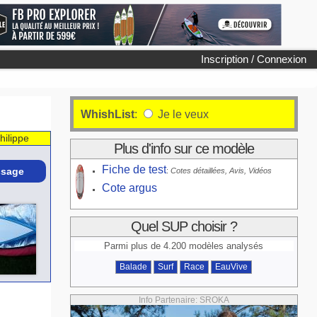
Inscription / Connexion
WhishList
:
Je le veux
hilippe
Plus d'info sur ce modèle
Fiche de test
sage
:
Cotes détaillées, Avis, Vidéos
Cote argus
Quel SUP choisir ?
Parmi plus de 4.200 modèles analysés
Balade
Surf
Race
EauVive
Info Partenaire: SROKA