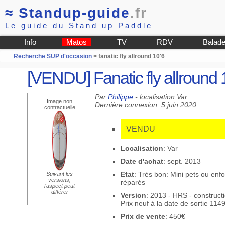
≈
Standup-guide
.fr
Le guide du Stand up Paddle
Info
Matos
TV
RDV
Balad
Recherche SUP d'occasion
> fanatic fly allround 10'6
[VENDU] Fanatic fly allround 
Par
Philippe
- localisation Var
Image non
Dernière connexion: 5 juin 2020
contractuelle
VENDU
Localisation
: Var
Date d'achat
: sept. 2013
Etat
: Très bon: Mini pets ou en
Suivant les
versions,
réparés
l'aspect peut
différer
Version
: 2013 - HRS - construct
Prix neuf à la date de sortie 114
Prix de vente
: 450€