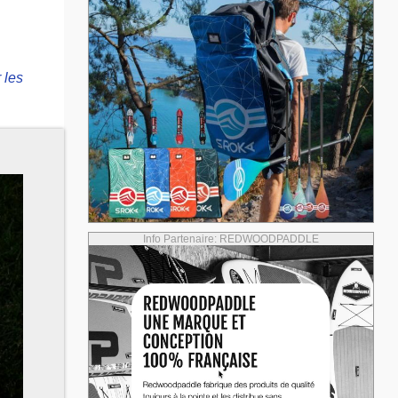
.
 les
Info Partenaire: REDWOODPADDLE