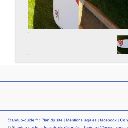
Standup-guide.fr
:
Plan du site
|
Mentions légales
|
facebook
|
Con
© Standup-guide.fr Tous droits réservés :
Toute rediffusion, sous q