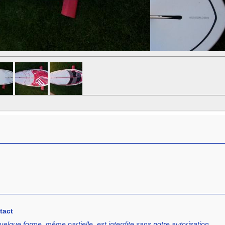
tact
uelque forme, même partielle, est interdite sans notre autorisation.