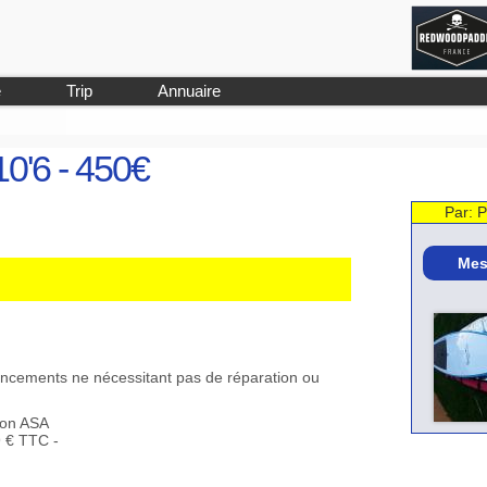
e
Trip
Annuaire
10'6 - 450€
Par: P
Mes
foncements ne nécessitant pas de réparation ou
ion ASA
9 € TTC -