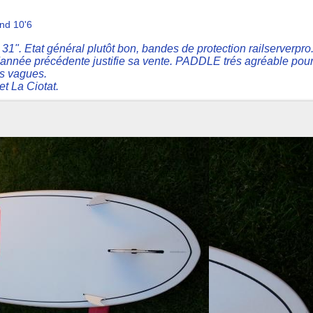
ound 10'6
Etat général plutôt bon, bandes de protection railserverpro
 l'année précédente justifie sa vente. PADDLE trés agréable pour
es vagues.
et La Ciotat.