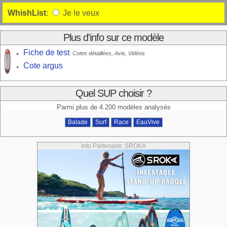
WhishList
:
Je le veux
Plus d'info sur ce modèle
Fiche de test
:
Cotes détaillées, Avis, Vidéos
Cote argus
Quel SUP choisir ?
Parmi plus de 4.200 modèles analysés
Balade
Surf
Race
EauVive
Info Partenaire: SROKA