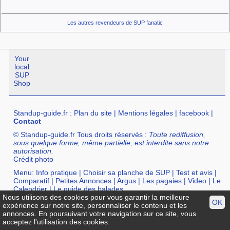
Les autres revendeurs de SUP fanatic
Your
local
SUP
Shop
Standup-guide.fr
:
Plan du site
|
Mentions légales
|
facebook
|
Contact
© Standup-guide.fr Tous droits réservés :
Toute rediffusion,
sous quelque forme, même partielle, est interdite sans notre
autorisation.
Crédit photo
Menu:
Info pratique
|
Choisir sa planche de SUP
|
Test et avis
|
Comparatif
|
Petites Annonces
|
Argus
|
Les pagaies
|
Video
|
Le
Calendrier
|
Le guide des balades
Nous utilisons des cookies pour vous garantir la meilleure
Annuaire :
SurfShop et Magasins pour acheter un SUP
|
Points
OK
expérience sur notre site, personnaliser le contenu et les
Location de SUP
|
Ecole de SUP
annonces. En poursuivant votre navigation sur ce site, vous
acceptez l'utilisation des cookies.