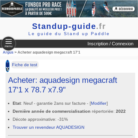
Standup-guide
.fr
Le guide du Stand up Paddle
Inscription / Connexion
menu
Argus
> Acheter aquadesign megacraft 17'1
Fiche de test
Acheter: aquadesign megacraft
17'1 x 78.7 x7.9"
Etat
: Neuf - garantie 2ans sur facture - [
Modifier
]
Dernière année de commercialisation
répertoriée:
2022
Décote approximative: -31%
Trouver un revendeur AQUADESIGN