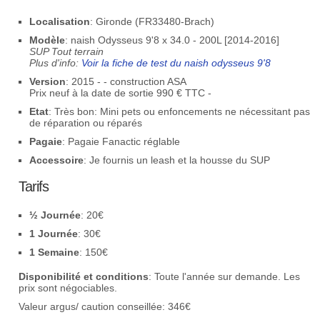
Localisation
: Gironde (FR33480-Brach)
Modèle
: naish Odysseus 9'8 x 34.0 - 200L [2014-2016]
SUP Tout terrain
Plus d'info:
Voir la fiche de test du naish odysseus 9'8
Version
: 2015 - - construction ASA
Prix neuf à la date de sortie 990 € TTC -
Etat
: Très bon: Mini pets ou enfoncements ne nécessitant pas
de réparation ou réparés
Pagaie
: Pagaie Fanactic réglable
Accessoire
: Je fournis un leash et la housse du SUP
Tarifs
½ Journée
: 20€
1 Journée
: 30€
1 Semaine
: 150€
Disponibilité et conditions
: Toute l'année sur demande. Les
prix sont négociables.
Valeur argus/ caution conseillée: 346€