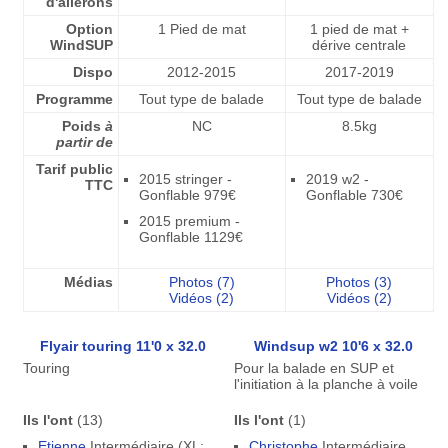
d'ailerons
Option
1 Pied de mat
1 pied de mat +
WindSUP
dérive centrale
Dispo
2012-2015
2017-2019
Programme
Tout type de balade
Tout type de balade
Poids
à
NC
8.5kg
partir de
Tarif public
2015 stringer -
2019 w2 -
TTC
Gonflable 979€
Gonflable 730€
2015 premium -
Gonflable 1129€
Médias
Photos (7)
Photos (3)
Vidéos (2)
Vidéos (2)
Flyair touring 11'0 x 32.0
Windsup w2 10'6 x 32.0
Touring
Pour la balade en SUP et
l'initiation à la planche à voile
Ils l'ont
(13)
Ils l'ont
(1)
Etienne
Intermédiaire (XL:
Christophe
Intermédiaire