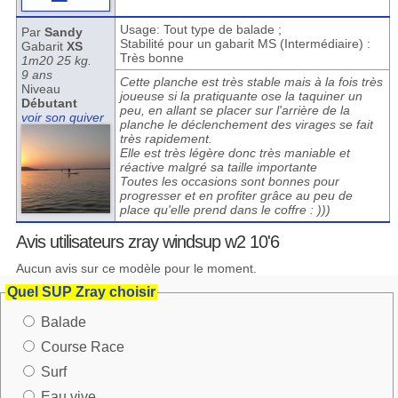
Usage: Tout type de balade ;
Par
Sandy
Stabilité pour un gabarit MS (Intermédiaire) :
Gabarit
XS
Très bonne
1m20 25 kg.
9 ans
Cette planche est très stable mais à la fois très
Niveau
joueuse si la pratiquante ose la taquiner un
Débutant
peu, en allant se placer sur l'arrière de la
voir son quiver
planche le déclenchement des virages se fait
très rapidement.
Elle est très légère donc très maniable et
réactive malgré sa taille importante
Toutes les occasions sont bonnes pour
progresser et en profiter grâce au peu de
place qu'elle prend dans le coffre : )))
Avis utilisateurs zray windsup w2 10'6
Aucun avis sur ce modèle pour le moment.
Quel SUP Zray choisir
Balade
Course Race
Surf
Eau vive