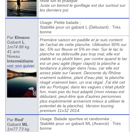
reste fun et pratique
Juste un bemol le gonflage est dur surtout sur
les derniers psi.
Usage: Petite balade ;
Stabilité pour un gabarit L (Débutant) : Très
bonne
Par
Elmano
Première saison en paddle et je suis content
Gabarit
L
de l'achat de cette planche. Utilisation 90% sur
1m74 88 kg.
lac, 5% sur fleuve et 5% en mer. Sur le lac la
41 ans
planche se débrouille pas trop mal, elle est
Niveau
stable et va plutôt bien, par contre quand le lac
Intermédiaire
est un peu agité (léger clapot) la planche a
voir son quiver
tendance à plonger dans l'eau, car elle est
assez plate sur l'avant. Descente du Rhône
vraiment sublime, plant d'eau plat, la planche
réagit vraiment bien, un vrai régal. J'ai été cet
été au Portugal, dans les vagues c'était plutôt
fun, mais pas du tout adapté (mon niveau est
débutant, peut-être que d'autres personnes
plus expérimenté arriveront mieux à utiliser le
potentiel de la planche). Version touring
premium 11x32 2014.
Usage: Balade sportive et randonnée ;
Par
Rod'
Stabilité pour un gabarit ML (Avancé) : Très
Gabarit
ML
bonne
1m77 73 kg.