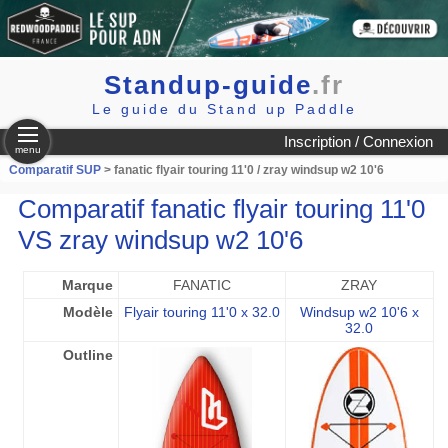
Standup-guide
.fr
Le guide du Stand up Paddle
Inscription / Connexion
menu
Comparatif SUP
> fanatic flyair touring 11'0 / zray windsup w2 10'6
Comparatif fanatic flyair touring 11'0
VS zray windsup w2 10'6
Marque
FANATIC
ZRAY
Modèle
Flyair touring 11'0 x 32.0
Windsup w2 10'6 x
32.0
Outline