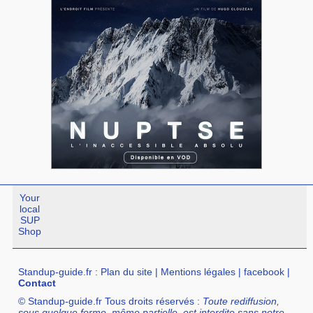
Your
local
SUP
Shop
Standup-guide.fr
:
Plan du site
|
Mentions légales
|
facebook
|
Contact
© Standup-guide.fr Tous droits réservés :
Toute rediffusion,
sous quelque forme, même partielle, est interdite sans notre