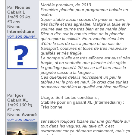
Modèle premium, de 2013.
Par
Nicolas
Première planche pour programme balade en
Gabarit
L
rivière.
1m88 90 kg.
Super stable aucun soucis de prise en main,
50 ans
très facile et très agréable. Malgré la taille et le
Niveau
volume elle tourne très bien et se manie bien.
Intermédiaire
Rien a dire sur la construction de la planche
voir son quiver
qui respire la solidité. En revanche c'est loin
d'être le cas du sac a pompe et du sac de
transport, coutures et toiles de très mauvaise
qualités et très fragile.
La pompe si elle est très efficace est aussi très
fragile, si on souhaite une planche très rigide
le gonflage jusqu'à 20 psi se fait bien mais la
poignée casse a la longue...
Ces quelques détails noircissent un peu le
tableau vu le prix en neuf. Je crois que sur les
nouveaux modèles la qualité est bien meilleur.
Par
Igor
Usage: Surf toutes conditions ;
Gabarit
XL
Stabilité pour un gabarit XL (Intermédiaire) :
1m96 100 kg.
Très bonne
61 ans
Niveau
Avancé
voir son quiver
sensation toujours bizare sur une gonflable sur
tout dans les vagues. Au take off, c'est
surprenant car ça démarre mollement, mais ça