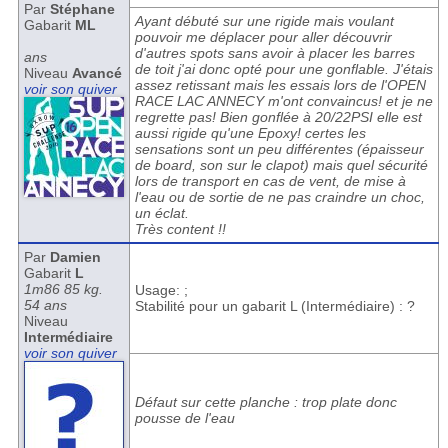
Par
Stéphane
Ayant débuté sur une rigide mais voulant
Gabarit
ML
pouvoir me déplacer pour aller découvrir
d'autres spots sans avoir à placer les barres
ans
de toit j'ai donc opté pour une gonflable. J'étais
Niveau
Avancé
assez retissant mais les essais lors de l'OPEN
voir son quiver
RACE LAC ANNECY m'ont convaincus! et je ne
regrette pas! Bien gonflée à 20/22PSI elle est
aussi rigide qu'une Epoxy! certes les
sensations sont un peu différentes (épaisseur
de board, son sur le clapot) mais quel sécurité
lors de transport en cas de vent, de mise à
l'eau ou de sortie de ne pas craindre un choc,
un éclat.
Très content !!
Par
Damien
Gabarit
L
1m86 85 kg.
Usage: ;
54 ans
Stabilité pour un gabarit L (Intermédiaire) : ?
Niveau
Intermédiaire
voir son quiver
Défaut sur cette planche : trop plate donc
pousse de l'eau