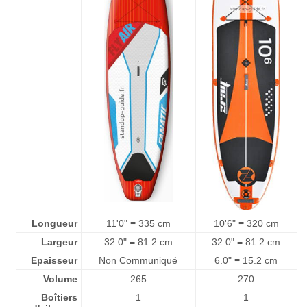
Longueur
11'0" ≡ 335 cm
10'6" ≡ 320 cm
Largeur
32.0" ≡ 81.2 cm
32.0" ≡ 81.2 cm
Epaisseur
Non Communiqué
6.0" ≡ 15.2 cm
Volume
265
270
Boîtiers
1
1