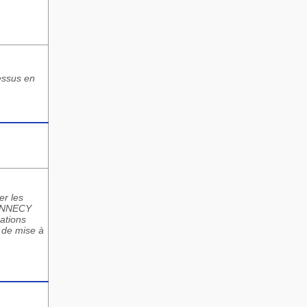
dessus en
er les
C ANNECY
sations
, de mise à