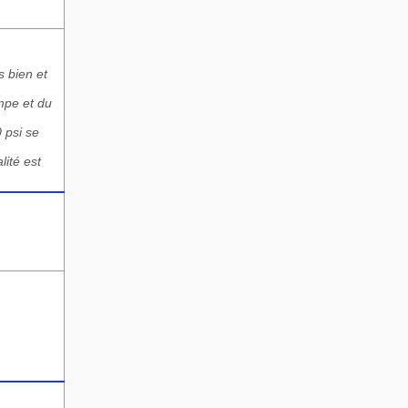
s bien et
ompe et du
0 psi se
lité est