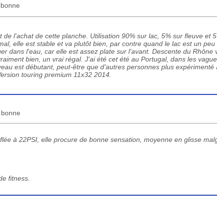
s bonne
 de l'achat de cette planche. Utilisation 90% sur lac, 5% sur fleuve et
mal, elle est stable et va plutôt bien, par contre quand le lac est un peu
ger dans l'eau, car elle est assez plate sur l'avant. Descente du Rhône
vraiment bien, un vrai régal. J'ai été cet été au Portugal, dans les vagues
veau est débutant, peut-être que d'autres personnes plus expérimenté 
. Version touring premium 11x32 2014.
s bonne
nflée à 22PSI, elle procure de bonne sensation, moyenne en glisse mal
e fitness.