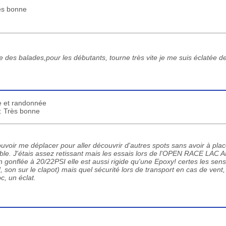
rès bonne
re des balades,pour les débutants, tourne très vite je me suis éclatée 
e et randonnée
 : Très bonne
uvoir me déplacer pour aller découvrir d'autres spots sans avoir à plac
lable. J'étais assez retissant mais les essais lors de l'OPEN RACE LA
n gonflée à 20/22PSI elle est aussi rigide qu'une Epoxy! certes les sen
 son sur le clapot) mais quel sécurité lors de transport en cas de vent
c, un éclat.