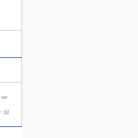
 sur
: )))