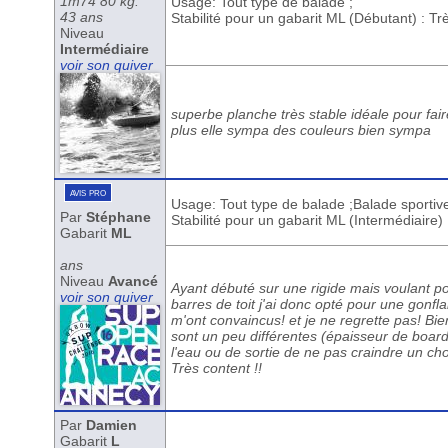
1m74 80 kg.
Usage: Tout type de balade ;
43 ans
Stabilité pour un gabarit ML (Débutant) : T
Niveau
Intermédiaire
voir son quiver
superbe planche très stable idéale pour fai
plus elle sympa des couleurs bien sympa
avis pro
Usage: Tout type de balade ;Balade sportiv
Par
Stéphane
Stabilité pour un gabarit ML (Intermédiaire)
Gabarit
ML
ans
Niveau
Avancé
Ayant débuté sur une rigide mais voulant po
voir son quiver
barres de toit j'ai donc opté pour une gonf
m'ont convaincus! et je ne regrette pas! Bie
sont un peu différentes (épaisseur de board,
l'eau ou de sortie de ne pas craindre un cho
Très content !!
Par
Damien
Gabarit
L