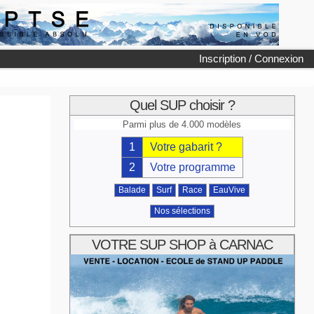
Inscription / Connexion
Quel SUP choisir ?
Parmi plus de 4.000 modèles
1
Votre gabarit ?
2
Votre programme
Balade
Surf
Race
EauVive
Nos sélections
VOTRE SUP SHOP à CARNAC