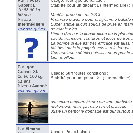
Par
Nicolas
Usage: Tout type de balade ;
Gabarit
L
Stabilité pour un gabarit L (Intermédiaire) :
1m88 90 kg.
50 ans
Modèle premium, de 2013.
Niveau
Première planche pour programme balade en
Intermédiaire
Super stable aucun soucis de prise en main, t
voir son quiver
se manie bien.
Rien a dire sur la construction de la planche
sac de transport, coutures et toiles de très m
La pompe si elle est très efficace est aussi 
fait bien mais la poignée casse a la longue..
Ces quelques détails noircissent un peu le t
bien meilleur.
Par
Igor
Gabarit
XL
Usage: Surf toutes conditions ;
1m96 100 kg.
Stabilité pour un gabarit XL (Intermédiaire)
61 ans
Niveau
Avancé
voir son quiver
sensation toujours bizare sur une gonflable 
mollement, mais ça reste fun et pratique
Juste un bemol le gonflage est dur surtout s
Par
Elmano
Usage: Petite balade ;