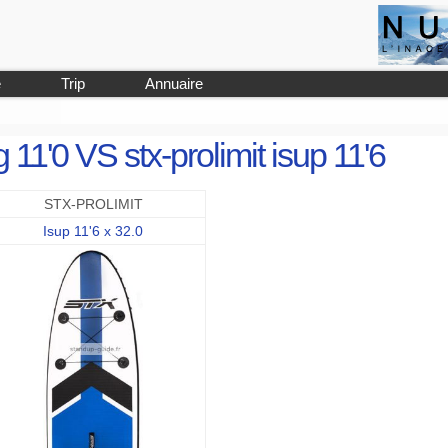
e
Trip
Annuaire
g 11'0 VS stx-prolimit isup 11'6
STX-PROLIMIT
Isup 11'6 x 32.0