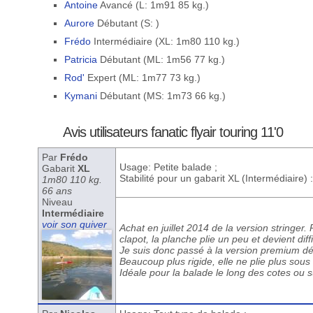
Antoine
Avancé (L: 1m91 85 kg.)
Aurore
Débutant (S: )
Frédo
Intermédiaire (XL: 1m80 110 kg.)
Patricia
Débutant (ML: 1m56 77 kg.)
Rod'
Expert (ML: 1m77 73 kg.)
Kymani
Débutant (MS: 1m73 66 kg.)
Avis utilisateurs fanatic flyair touring 11'0
Par
Frédo
Usage: Petite balade ;
Gabarit
XL
Stabilité pour un gabarit XL (Intermédiaire)
1m80 110 kg.
66 ans
Niveau
Intermédiaire
voir son quiver
Achat en juillet 2014 de la version stringer
clapot, la planche plie un peu et devient dif
Je suis donc passé à la version premium déb
Beaucoup plus rigide, elle ne plie plus sou
Idéale pour la balade le long des cotes ou su