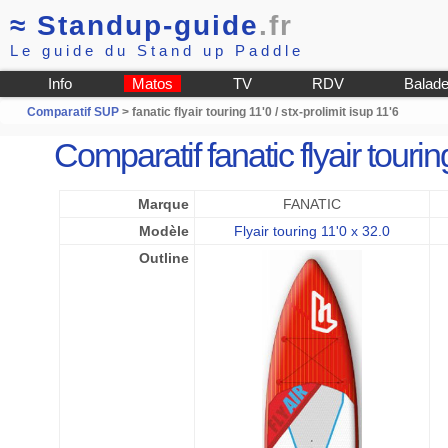
≈
Standup-guide
.fr
Le guide du Stand up Paddle
Info
Matos
TV
RDV
Balad
Comparatif SUP
> fanatic flyair touring 11'0 / stx-prolimit isup 11'6
Comparatif fanatic flyair tourin
Marque
FANATIC
Modèle
Flyair touring 11'0 x 32.0
Outline