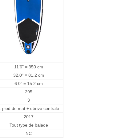
11'6" ≡ 350 cm
32.0" ≡ 81.2 cm
6.0" ≡ 15.2 cm
295
3
1 pied de mat + dérive centrale
2017
Tout type de balade
NC