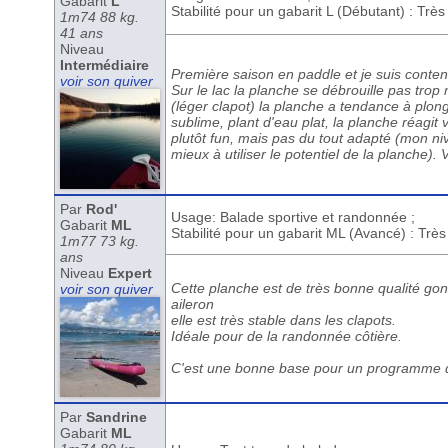
Gabarit
L
Stabilité pour un gabarit L (Débutant) : Trè
1m74 88 kg.
41 ans
Niveau
Intermédiaire
Première saison en paddle et je suis content
voir son quiver
Sur le lac la planche se débrouille pas trop 
(léger clapot) la planche a tendance à plon
sublime, plant d'eau plat, la planche réagit 
plutôt fun, mais pas du tout adapté (mon ni
mieux à utiliser le potentiel de la planche)
Par
Rod'
Usage: Balade sportive et randonnée ;
Gabarit
ML
Stabilité pour un gabarit ML (Avancé) : Trè
1m77 73 kg.
ans
Niveau
Expert
Cette planche est de très bonne qualité go
voir son quiver
aileron
elle est très stable dans les clapots.
Idéale pour de la randonnée côtière.
C'est une bonne base pour un programme d
Par
Sandrine
Gabarit
ML