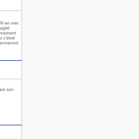
 5% en mer.
 agité
 vraiment
 c'était
arriveront
gré son