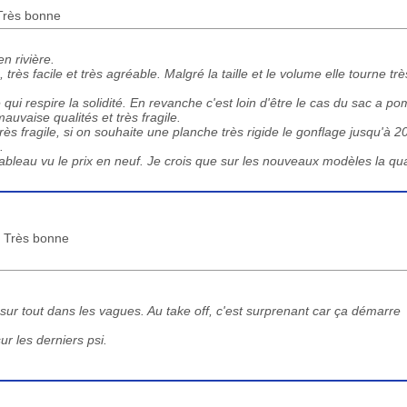
 Très bonne
 rivière.
rès facile et très agréable. Malgré la taille et le volume elle tourne trè
 qui respire la solidité. En revanche c'est loin d'être le cas du sac a p
auvaise qualités et très fragile.
très fragile, si on souhaite une planche très rigide le gonflage jusqu'à 2
.
ableau vu le prix en neuf. Je crois que sur les nouveaux modèles la qua
 : Très bonne
sur tout dans les vagues. Au take off, c'est surprenant car ça démarre
ur les derniers psi.