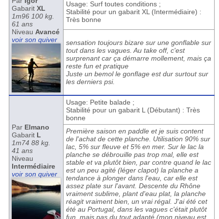
Par
Igor
Usage: Surf toutes conditions ;
Gabarit
XL
Stabilité pour un gabarit XL (Intermédiaire) :
1m96 100 kg.
Très bonne
61 ans
Niveau
Avancé
voir son quiver
sensation toujours bizare sur une gonflable sur
tout dans les vagues. Au take off, c'est
surprenant car ça démarre mollement, mais ça
reste fun et pratique
Juste un bemol le gonflage est dur surtout sur
les derniers psi.
Usage: Petite balade ;
Stabilité pour un gabarit L (Débutant) : Très
bonne
Par
Elmano
Première saison en paddle et je suis content
Gabarit
L
de l'achat de cette planche. Utilisation 90% sur
1m74 88 kg.
lac, 5% sur fleuve et 5% en mer. Sur le lac la
41 ans
planche se débrouille pas trop mal, elle est
Niveau
stable et va plutôt bien, par contre quand le lac
Intermédiaire
est un peu agité (léger clapot) la planche a
voir son quiver
tendance à plonger dans l'eau, car elle est
assez plate sur l'avant. Descente du Rhône
vraiment sublime, plant d'eau plat, la planche
réagit vraiment bien, un vrai régal. J'ai été cet
été au Portugal, dans les vagues c'était plutôt
fun, mais pas du tout adapté (mon niveau est