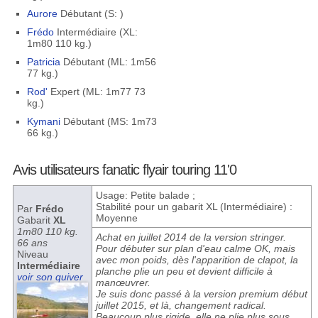
Aurore
Débutant (S: )
Frédo
Intermédiaire (XL:
1m80 110 kg.)
Patricia
Débutant (ML: 1m56
77 kg.)
Rod'
Expert (ML: 1m77 73
kg.)
Kymani
Débutant (MS: 1m73
66 kg.)
Avis utilisateurs fanatic flyair touring 11'0
Usage: Petite balade ;
Stabilité pour un gabarit XL (Intermédiaire) :
Par
Frédo
Moyenne
Gabarit
XL
1m80 110 kg.
Achat en juillet 2014 de la version stringer.
66 ans
Pour débuter sur plan d'eau calme OK, mais
Niveau
avec mon poids, dès l'apparition de clapot, la
Intermédiaire
planche plie un peu et devient difficile à
voir son quiver
manœuvrer.
Je suis donc passé à la version premium début
juillet 2015, et là, changement radical.
Beaucoup plus rigide, elle ne plie plus sous