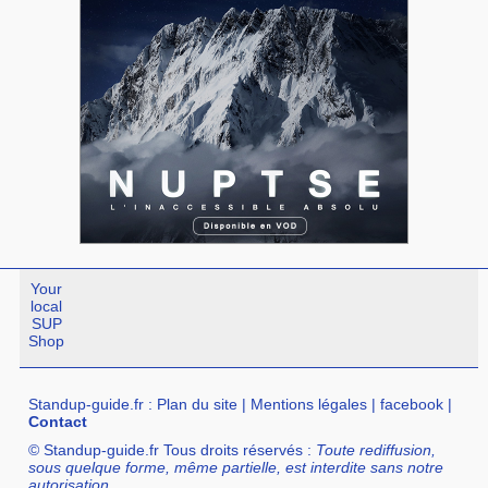
Your
local
SUP
Shop
Standup-guide.fr
:
Plan du site
|
Mentions légales
|
facebook
|
Contact
© Standup-guide.fr Tous droits réservés :
Toute rediffusion,
sous quelque forme, même partielle, est interdite sans notre
autorisation.