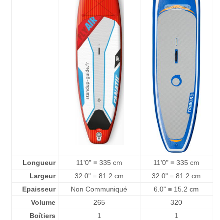
Longueur
11'0" ≡ 335 cm
11'0" ≡ 335 cm
Largeur
32.0" ≡ 81.2 cm
32.0" ≡ 81.2 cm
Epaisseur
Non Communiqué
6.0" ≡ 15.2 cm
Volume
265
320
Boîtiers
1
1