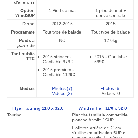
d'ailerons
Option
1 Pied de mat
1 pied de mat +
WindSUP
dérive centrale
Dispo
2012-2015
2015
Programme
Tout type de balade
Tout type de balade
Poids
à
NC
12.0kg
partir de
Tarif public
2015 stringer -
2015 - Gonflable
TTC
Gonflable 979€
599€
2015 premium -
Gonflable 1129€
Médias
Photos (7)
Photos (6)
Vidéos (2)
Vidéos: 0
Flyair touring 11'0 x 32.0
Windsurf air 11'0 x 32.0
Touring
Planche familiale convertible
planche à voile / SUP
L'aileron arrière de 21cm
s'utilise en utilisation SUP et
planche à voile. La dérive