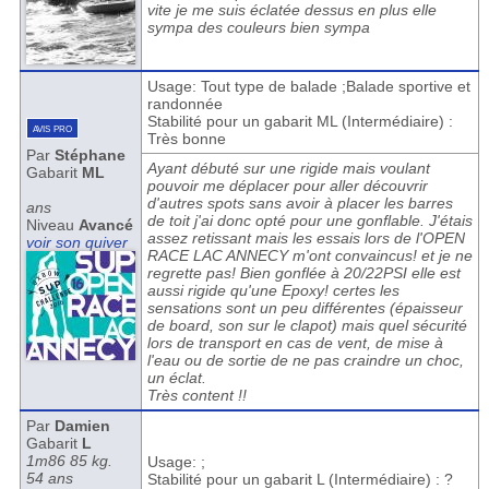
vite je me suis éclatée dessus en plus elle
sympa des couleurs bien sympa
Usage: Tout type de balade ;Balade sportive et
randonnée
Stabilité pour un gabarit ML (Intermédiaire) :
avis pro
Très bonne
Par
Stéphane
Ayant débuté sur une rigide mais voulant
Gabarit
ML
pouvoir me déplacer pour aller découvrir
d'autres spots sans avoir à placer les barres
ans
de toit j'ai donc opté pour une gonflable. J'étais
Niveau
Avancé
assez retissant mais les essais lors de l'OPEN
voir son quiver
RACE LAC ANNECY m'ont convaincus! et je ne
regrette pas! Bien gonflée à 20/22PSI elle est
aussi rigide qu'une Epoxy! certes les
sensations sont un peu différentes (épaisseur
de board, son sur le clapot) mais quel sécurité
lors de transport en cas de vent, de mise à
l'eau ou de sortie de ne pas craindre un choc,
un éclat.
Très content !!
Par
Damien
Gabarit
L
1m86 85 kg.
Usage: ;
54 ans
Stabilité pour un gabarit L (Intermédiaire) : ?