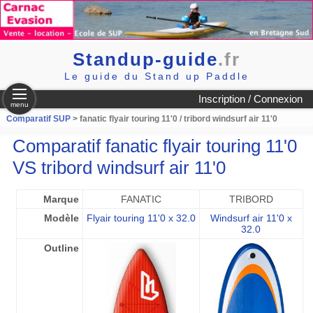
Standup-guide
.fr
Le guide du Stand up Paddle
Inscription / Connexion
menu
Comparatif SUP
> fanatic flyair touring 11'0 / tribord windsurf air 11'0
Comparatif fanatic flyair touring 11'0
VS tribord windsurf air 11'0
Marque
FANATIC
TRIBORD
Modèle
Flyair touring 11'0 x 32.0
Windsurf air 11'0 x
32.0
Outline