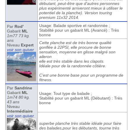
débutant, peut-être que d'autres personnes
plus expérimenté arriveront mieux à utiliser le
potentiel de la planche). Version touring
premium 11x32 2014.
Usage: Balade sportive et randonnée ;
Par
Rod'
Stabilité pour un gabarit ML (Avancé) : Très
Gabarit
ML
bonne
1m77 73 kg.
ans
Cette planche est de très bonne qualité
Niveau
Expert
gonflée à 22PSI, elle procure de bonne
voir son quiver
sensation, moyenne en glisse malgré son
aileron
elle est très stable dans les clapots.
Idéale pour de la randonnée côtière.
C'est une bonne base pour un programme de
fitness.
Par
Sandrine
Gabarit
ML
Usage: Tout type de balade ;
1m74 80 kg.
Stabilité pour un gabarit ML (Débutant) : Très
43 ans
bonne
Niveau
Intermédiaire
voir son quiver
superbe planche très stable idéale pour faire
des balades,pour les débutants, tourne très