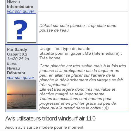
Niveau
Intermédiaire
voir son quiver
Défaut sur cette planche : trop plate donc
pousse de l'eau
Usage: Tout type de balade ;
Par
Sandy
Stabilité pour un gabarit MS (Intermédiaire) :
Gabarit
XS
Très bonne
1m20 25 kg.
9 ans
Cette planche est très stable mais à la fois très
Niveau
joueuse si la pratiquante ose la taquiner un
Débutant
peu, en allant se placer sur l'arrière de la
voir son quiver
planche le déclenchement des virages se fait
très rapidement.
Elle est très légère donc très maniable et
réactive malgré sa taille importante
Toutes les occasions sont bonnes pour
progresser et en profiter grâce au peu de
place qu'elle prend dans le coffre : )))
Avis utilisateurs tribord windsurf air 11'0
Aucun avis sur ce modèle pour le moment.