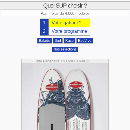
Quel SUP choisir ?
Parmi plus de 4.000 modèles
1
Votre gabarit ?
2
Votre programme
Balade
Surf
Race
EauVive
Nos sélections
Info Partenaire: REDWOODPADDLE