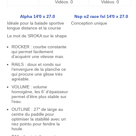
Vidéos: 0
Vidéos: 0
Alpha 14'0 x 27.0
Nsp o2 race fsl 14'0 x 27.0
Idéale pour la balade sportive
Conception unique
longue distance et la course
Le mot de SROKA sur le shape
ROCKER : courbe constante
qui permet facilement
d’acquérir une vitesse max.
RAILS : doux et ronds sur
l’envergure de la planche ce
qui procure une glisse très
agréable.
VOLUME : volume
homogène, les 6′ d’épaisseur
permet d’être plus stable sur
l’eau.
OUTLINE : 27″ de large au
centre du paddle pour
optimiser la stabilité avec un
nez pointu pour fendre la
houle.