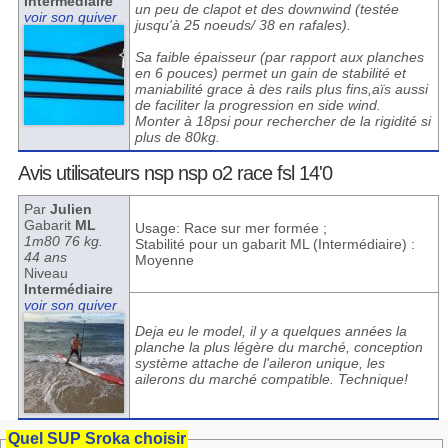
Intermédiaire
un peu de clapot et des downwind (testée
voir son quiver
jusqu'à 25 noeuds/ 38 en rafales).
Sa faible épaisseur (par rapport aux planches
en 6 pouces) permet un gain de stabilité et
maniabilité grace à des rails plus fins,aïs aussi
de faciliter la progression en side wind.
Monter à 18psi pour rechercher de la rigidité si
plus de 80kg.
Avis utilisateurs nsp nsp o2 race fsl 14'0
Par
Julien
Gabarit
ML
Usage: Race sur mer formée ;
1m80 76 kg.
Stabilité pour un gabarit ML (Intermédiaire) :
44 ans
Moyenne
Niveau
Intermédiaire
voir son quiver
Deja eu le model, il y a quelques années la
planche la plus légère du marché, conception
système attache de l'aileron unique, les
ailerons du marché compatible. Technique!
Quel SUP Sroka choisir