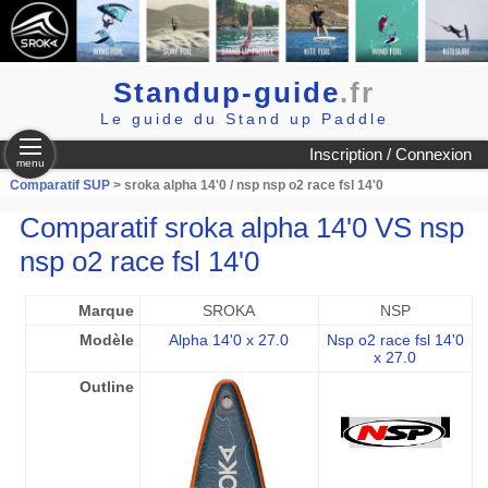
Standup-guide
.fr
Le guide du Stand up Paddle
Inscription / Connexion
menu
Comparatif SUP
> sroka alpha 14'0 / nsp nsp o2 race fsl 14'0
Comparatif sroka alpha 14'0 VS nsp
nsp o2 race fsl 14'0
Marque
SROKA
NSP
Modèle
Alpha 14'0 x 27.0
Nsp o2 race fsl 14'0
x 27.0
Outline