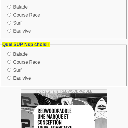
Balade
Course Race
Surf
Eau vive
Quel SUP Nsp choisir
Balade
Course Race
Surf
Eau vive
Info Partenaire: REDWOODPADDLE