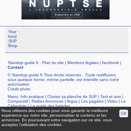
Your
local
SUP
Shop
Standup-guide.fr
:
Plan du site
|
Mentions légales
|
facebook
|
Contact
© Standup-guide.fr Tous droits réservés :
Toute rediffusion,
sous quelque forme, même partielle, est interdite sans notre
autorisation.
Crédit photo
Menu:
Info pratique
|
Choisir sa planche de SUP
|
Test et avis
|
Comparatif
|
Petites Annonces
|
Argus
|
Les pagaies
|
Video
|
Le
Calendrier
|
Le guide des balades
Nous utilisons des cookies pour vous garantir la meilleure
Annuaire :
SurfShop et Magasins pour acheter un SUP
|
Points
OK
expérience sur notre site, personnaliser le contenu et les
Location de SUP
|
Ecole de SUP
annonces. En poursuivant votre navigation sur ce site, vous
acceptez l'utilisation des cookies.