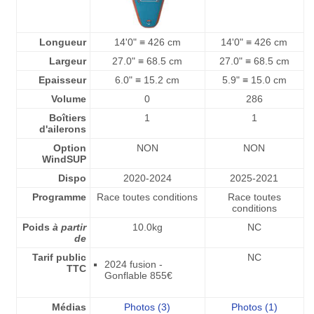
Longueur
14'0" ≡ 426 cm
14'0" ≡ 426 cm
Largeur
27.0" ≡ 68.5 cm
27.0" ≡ 68.5 cm
Epaisseur
6.0" ≡ 15.2 cm
5.9" ≡ 15.0 cm
Volume
0
286
Boîtiers
1
1
d'ailerons
Option
NON
NON
WindSUP
Dispo
2020-2024
2025-2021
Programme
Race toutes conditions
Race toutes
conditions
Poids
à partir
10.0kg
NC
de
Tarif public
NC
2024 fusion -
TTC
Gonflable 855€
Médias
Photos (3)
Photos (1)