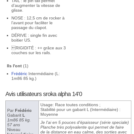
TAIL : le pin tail permet
d’augmenter la vitesse de
glisse.
NOSE : 12,5 cm de rocker à
l’avant pour faciliter le
passage du clapot.
DÉRIVE : single fin avec
boitier US.
RIGIDITÉ : ++ grâce aux 3
couches sur les rails.
Ils l'ont
(1)
Frédéric
Intermédiaire (L:
1m86 85 kg.)
Avis utilisateurs sroka alpha 14'0
Usage: Race toutes conditions ;
Stabilité pour un gabarit L (Intermédiaire) :
Par
Frédéric
Moyenne
Gabarit
L
1m86 85 kg.
Je l'ai en 5 pouces d'épaisseur (série speciale)
57 ans
Planche très polyvalente qui permet de faire
Niveau
de la distance en eau calme, des sorties avec