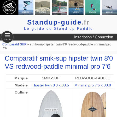
Standup-guide
.fr
Le guide du Stand up Paddle
Inscription / Connexion
menu
Comparatif SUP
> smik-sup hipster twin 8'0 / redwood-paddle minimal pro
7'6
Comparatif smik-sup hipster twin 8'0
VS redwood-paddle minimal pro 7'6
Marque
SMIK-SUP
REDWOOD-PADDLE
Modèle
Hipster twin 8'0 x 30.5
Minimal pro 7'6 x 30.0
Outline