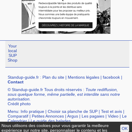
Your
local
SUP
Shop
Standup-guide.fr
:
Plan du site
|
Mentions légales
|
facebook
|
Contact
© Standup-guide.fr Tous droits réservés :
Toute rediffusion,
sous quelque forme, même partielle, est interdite sans notre
autorisation.
Crédit photo
Menu:
Info pratique
|
Choisir sa planche de SUP
|
Test et avis
|
Comparatif
|
Petites Annonces
|
Argus
|
Les pagaies
|
Video
|
Le
Calendrier
|
Le guide des balades
Nous utilisons des cookies pour vous garantir la meilleure
Annuaire :
SurfShop et Magasins pour acheter un SUP
|
Points
OK
expérience sur notre site, personnaliser le contenu et les