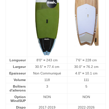
Longueur
8'0" ≡ 243 cm
7'6" ≡ 228 cm
Largeur
30.5" ≡ 77.4 cm
30.0" ≡ 76.2 cm
Epaisseur
Non Communiqué
4.0" ≡ 10.1 cm
Volume
118
111
Boîtiers
3
5
d'ailerons
Option
NON
NON
WindSUP
Dispo
2017-2019
2022-2026